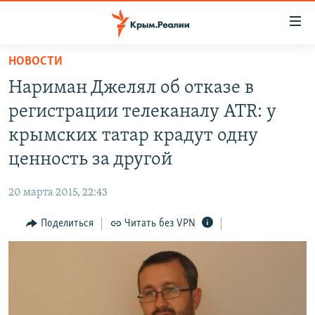
Доступность
ссылки
Вернуться
НОВОСТИ
к
НОВОСТИ
Нариман Джелял об отказе в
основному
СПЕЦПРОЕКТЫ
содержанию
регистрации телеканалу ATR: у
ВОДА
Вернутся
ГРУЗ 200
крымских татар крадут одну
к
ИСТОРИЯ
КАРТА ВОЕННЫХ ОБЪЕКТОВ КРЫМА
ценность за другой
главной
ЕЩЕ
11 ЛЕТ ОККУПАЦИИ КРЫМА. 11 ИСТОРИЙ СОПРОТИВЛЕНИЯ
навигации
20 марта 2015, 22:43
Вернутся
РАДІО СВОБОДА
ИНТЕРАКТИВ
к
Поделиться
Читать без VPN
КАК ОБОЙТИ БЛОКИРОВКУ
ИНФОГРАФИКА
поиску
ТЕЛЕПРОЕКТ КРЫМ.РЕАЛИИ
Українською
СОВЕТЫ ПРАВОЗАЩИТНИКОВ
Qırımtatar
ПРОПАВШИЕ БЕЗ ВЕСТИ