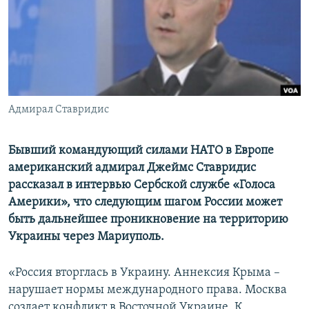
ПРИСОЕДИНЯЙТЕСЬ!
ПОБЕДИТЕЛЕЙ НЕ СУДЯТ?
КРЫМ.НЕПОКОРЕННЫЙ
ELIFBE
УКРАИНСКАЯ ПРОБЛЕМА КРЫМА
Все сайты RFE/RL
Адмирал Ставридис
Бывший командующий силами НАТО в Европе
американский адмирал Джеймс Ставридис
рассказал в интервью Сербской службе «Голоса
Америки», что следующим шагом России может
быть дальнейшее проникновение на территорию
Украины через Мариуполь.
«Россия вторглась в Украину. Аннексия Крыма –
нарушает нормы международного права. Москва
создает конфликт в Восточной Украине. К