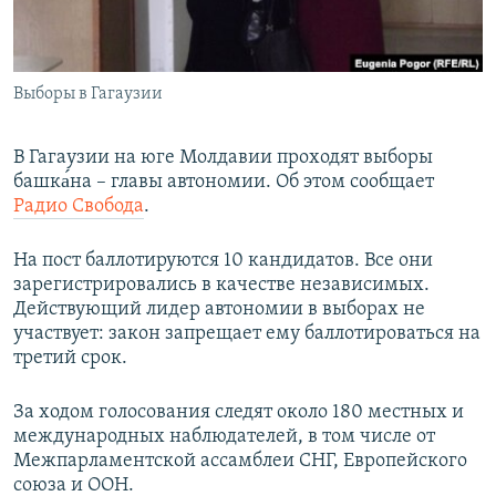
ПРИСОЕДИНЯЙТЕСЬ!
ПОБЕДИТЕЛЕЙ НЕ СУДЯТ?
КРЫМ.НЕПОКОРЕННЫЙ
Выборы в Гагаузии
ELIFBE
УКРАИНСКАЯ ПРОБЛЕМА КРЫМА
В Гагаузии на юге Молдавии проходят выборы
Все сайты RFE/RL
башка́на – главы автономии. Об этом сообщает
Радио Свобода
.
На пост баллотируются 10 кандидатов. Все они
зарегистрировались в качестве независимых.
Действующий лидер автономии в выборах не
участвует: закон запрещает ему баллотироваться на
третий срок.
За ходом голосования следят около 180 местных и
международных наблюдателей, в том числе от
Межпарламентской ассамблеи СНГ, Европейского
союза и ООН.