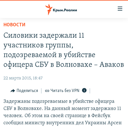
Доступность
ссылки
Вернуться
НОВОСТИ
к
НОВОСТИ
Силовики задержали 11
основному
СПЕЦПРОЕКТЫ
содержанию
участников группы,
ВОДА
Вернутся
ГРУЗ 200
подозреваемой в убийстве
к
ИСТОРИЯ
КАРТА ВОЕННЫХ ОБЪЕКТОВ КРЫМА
офицера СБУ в Волновахе – Аваков
главной
ЕЩЕ
11 ЛЕТ ОККУПАЦИИ КРЫМА. 11 ИСТОРИЙ СОПРОТИВЛЕНИЯ
навигации
22 марта 2015, 18:47
Вернутся
РАДІО СВОБОДА
ИНТЕРАКТИВ
к
Поделиться
Читать без VPN
КАК ОБОЙТИ БЛОКИРОВКУ
ИНФОГРАФИКА
поиску
Задержаны подозреваемые в убийстве офицера
ТЕЛЕПРОЕКТ КРЫМ.РЕАЛИИ
Українською
СБУ в Волновахе. На данный момент задержано 11
СОВЕТЫ ПРАВОЗАЩИТНИКОВ
человек. Об этом на своей странице в Фейсбук
Qırımtatar
сообщил министр внутренних дел Украины Арсен
ПРОПАВШИЕ БЕЗ ВЕСТИ