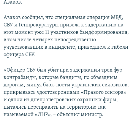
Аваков.
ПРИСОЕДИНЯЙТЕСЬ!
ПОБЕДИТЕЛЕЙ НЕ СУДЯТ?
КРЫМ.НЕПОКОРЕННЫЙ
Аваков сообщил, что специальная операция МВД,
СБУ и Генпрокуратуры привела к задержанию на
ELIFBE
этот момент уже 11 участников бандформирования,
УКРАИНСКАЯ ПРОБЛЕМА КРЫМА
в том числе четырех непосредственно
Все сайты RFE/RL
учувствовавших в инциденте, приведшем к гибели
офицера СБУ.
«Офицер СБУ был убит при задержании трех фур
контрабанды, которые бандиты, по объездным
дорогам, минуя блок-посты украинских силовиков,
прикрываясь удостоверениями «Правого сектора»
и одной из днепропетровских охранных фирм,
пытались переправить на территорию так
называемой «ДНР», – объяснил министр.