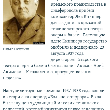
Крымского правительства в
Симферополь прибыл
композитор Лев Книппер –
для создания в крымской
столице татарского театра
оперы и балета. Блестящую
идею Книппера государство
одобрило и поддержало. 23
Ильяс Бахшиш
августа 1937 года
директором Татарского
театра оперы и балета был назначен Акимов Ариф
Акимович. К сожалению, просуществовал он
недолго»…
Наступили трудные времена. 1937-1938 года вошли
в историю как период «Большого террора». В ход
был запущен чудовищный маховик сталинских
репрессий, который уничтожил целую генерацию