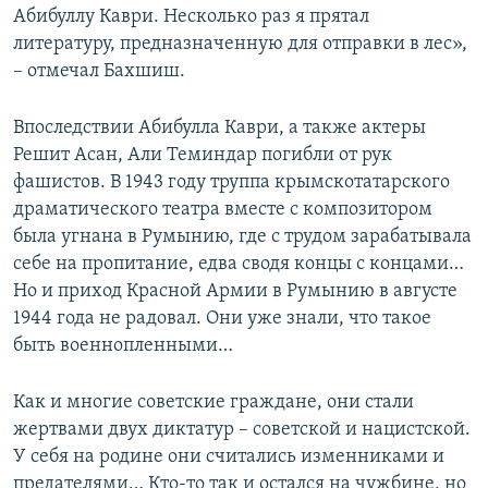
Абибуллу Каври. Несколько раз я прятал
литературу, предназначенную для отправки в лес»,
– отмечал Бахшиш.
Впоследствии Абибулла Каври, а также актеры
Решит Асан, Али Теминдар погибли от рук
фашистов. В 1943 году труппа крымскотатарского
драматического театра вместе с композитором
была угнана в Румынию, где с трудом зарабатывала
себе на пропитание, едва сводя концы с концами…
Но и приход Красной Армии в Румынию в августе
1944 года не радовал. Они уже знали, что такое
быть военнопленными…
Как и многие советские граждане, они стали
жертвами двух диктатур – советской и нацистской.
У себя на родине они считались изменниками и
предателями… Кто-то так и остался на чужбине, но