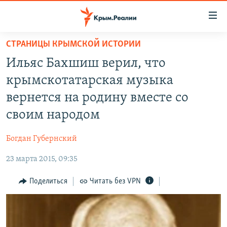
Доступность
ссылки
Вернуться
СТРАНИЦЫ КРЫМСКОЙ ИСТОРИИ
к
НОВОСТИ
Ильяс Бахшиш верил, что
основному
СПЕЦПРОЕКТЫ
содержанию
крымскотатарская музыка
ВОДА
Вернутся
ГРУЗ 200
вернется на родину вместе со
к
ИСТОРИЯ
КАРТА ВОЕННЫХ ОБЪЕКТОВ КРЫМА
своим народом
главной
ЕЩЕ
11 ЛЕТ ОККУПАЦИИ КРЫМА. 11 ИСТОРИЙ СОПРОТИВЛЕНИЯ
навигации
Богдан Губернский
Вернутся
РАДІО СВОБОДА
ИНТЕРАКТИВ
к
23 марта 2015, 09:35
КАК ОБОЙТИ БЛОКИРОВКУ
ИНФОГРАФИКА
поиску
Поделиться
Читать без VPN
ТЕЛЕПРОЕКТ КРЫМ.РЕАЛИИ
Українською
СОВЕТЫ ПРАВОЗАЩИТНИКОВ
Qırımtatar
ПРОПАВШИЕ БЕЗ ВЕСТИ