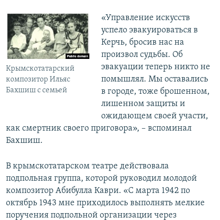
«Управление искусств
успело эвакуироваться в
Керчь, бросив нас на
произвол судьбы. Об
эвакуации теперь никто не
Крымскотатарский
помышлял. Мы оставались
композитор Ильяс
Бахшиш с семьей
в городе, тоже брошенном,
лишенном защиты и
ожидающем своей участи,
как смертник своего приговора», – вспоминал
Бахшиш.
В крымскотатарском театре действовала
подпольная группа, которой руководил молодой
композитор Абибулла Каври. «С марта 1942 по
октябрь 1943 мне приходилось выполнять мелкие
поручения подпольной организации через