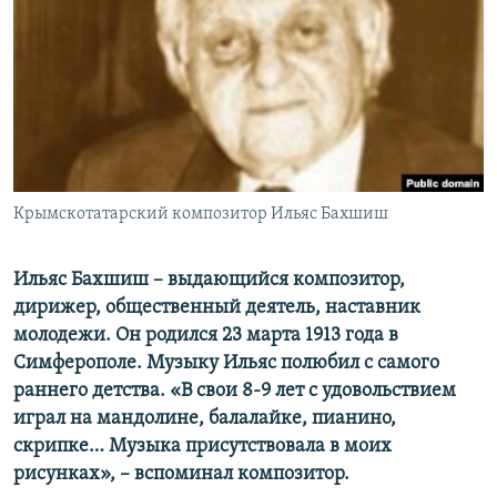
ПРИСОЕДИНЯЙТЕСЬ!
ПОБЕДИТЕЛЕЙ НЕ СУДЯТ?
КРЫМ.НЕПОКОРЕННЫЙ
ELIFBE
УКРАИНСКАЯ ПРОБЛЕМА КРЫМА
Все сайты RFE/RL
Крымскотатарский композитор Ильяс Бахшиш
Ильяс Бахшиш – выдающийся композитор,
дирижер, общественный деятель, наставник
молодежи. Он родился 23 марта 1913 года в
Симферополе. Музыку Ильяс полюбил с самого
раннего детства. «В свои 8-9 лет с удовольствием
играл на мандолине, балалайке, пианино,
скрипке… Музыка присутствовала в моих
рисунках», – вспоминал композитор.