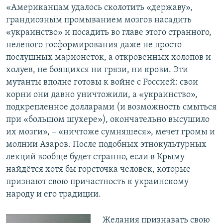
«Американцам удалось сколотить «державу»,
грандиозным промыванием мозгов насадить
«украинство» и посадить во главе этого странного,
нелепого госформирования даже не просто
послушных марионеток, а откровенных холопов и
холуев, не боящихся ни грязи, ни крови. Эти
мутанты вполне готовы к войне с Россией: свои
корни они давно уничтожили, а «украинство»,
подкрепленное долларами (и возможность смыться
при «большом шухере»), окончательно высушило
их мозги», – «ничтоже сумняшеся», мечет громы и
молнии Азаров. После подобных этнокультурных
лекций вообще будет странно, если в Крыму
найдётся хотя бы горсточка человек, которые
признают свою причастность к украинскому
народу и его традиции.
Желания признавать свою