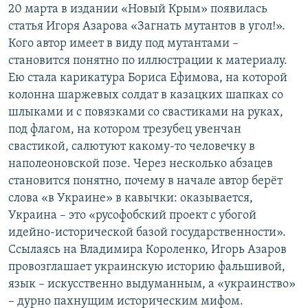
20 марта в издании «Новый Крым» появилась
статья Игоря Азарова «Загнать мутантов в угол!».
Кого автор имеет в виду под мутантами –
становится понятно по иллюстрации к материалу.
Ею стала карикатура Бориса Ефимова, на которой
колонна шаржевых солдат в казацких шапках со
шлыками и с повязками со свастиками на руках,
под флагом, на котором трезубец увенчан
свастикой, салютуют какому-то человечку в
наполеоновской позе. Через несколько абзацев
становится понятно, почему в начале автор берёт
слова «в Украине» в кавычки: оказывается,
Украина – это «русофобский проект с убогой
идейно-исторической базой государственности».
Ссылаясь на Владимира Короленко, Игорь Азаров
провозглашает украинскую историю фальшивой,
язык – искусственно выдуманным, а «украинство»
– дурно пахнущим историческим мифом.