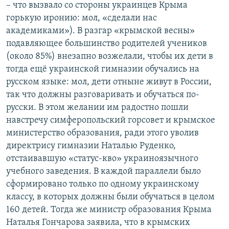
– что вызвало со стороны украинцев Крыма
горькую иронию: мол, «сделали нас
академиками»). В разгар «крымской весны»
подавляющее большинство родителей учеников
(около 85%) внезапно возжелали, чтобы их дети в
тогда ещё украинской гимназии обучались на
русском языке: мол, дети отныне живут в России,
так что должны разговаривать и обучаться по-
русски. В этом желании им радостно пошли
навстречу симферопольский горсовет и крымское
министерство образования, ради этого уволив
директрису гимназии Наталью Руденко,
отстаивавшую «статус-кво» украиноязычного
учебного заведения. В каждой параллели было
сформировано только по одному украинскому
классу, в которых должны были обучаться в целом
160 детей. Тогда же министр образования Крыма
Наталья Гончарова заявила, что в крымских