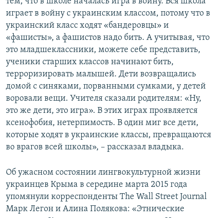
тем, что в школе началась игра в войну. Вся школа
играет в войну с украинским классом, потому что в
украинский класс ходят «бандеровцы» и
«фашисты», а фашистов надо бить. А учитывая, что
это младшеклассники, можете себе представить,
ученики старших классов начинают бить,
терроризировать малышей. Дети возвращались
домой с синяками, порванными сумками, у детей
воровали вещи. Учителя сказали родителям: «Ну,
это же дети, это игра». В этих играх проявляется
ксенофобия, нетерпимость. В один миг все дети,
которые ходят в украинские классы, превращаются
во врагов всей школы», – рассказал владыка.
Об ужасном состоянии лингвокультурной жизни
украинцев Крыма в середине марта 2015 года
упомянули корреспонденты The Wall Street Journal
Марк Легон и Алина Полякова: «Этнические