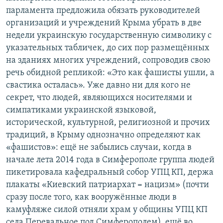
парламента предложила обязать руководителей
организаций и учреждений Крыма убрать в две
недели украинскую государственную символику с
указательных табличек, до сих пор размещённых
на зданиях многих учреждений, сопроводив свою
речь обидной репликой: «Это как фашисты ушли, а
свастика осталась». Уже давно ни для кого не
секрет, что людей, являющихся носителями и
симпатиками украинской языковой,
исторической, культурной, религиозной и прочих
традиций, в Крыму однозначно определяют как
«фашистов»: ещё не забылись случаи, когда в
начале лета 2014 года в Симферополе группа людей
пикетировала кафедральный собор УПЦ КП, держа
плакаты «Киевский патриархат = нацизм» (почти
сразу после того, как вооружённые люди в
камуфляже силой отняли храм у общины УПЦ КП
села Перевальное под Симферополем), ещё во