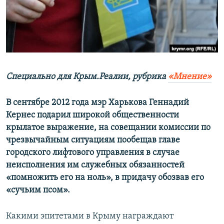
ПРИСОЕДИНЯЙТЕСЬ!
ПОБЕДИТЕЛЕЙ НЕ СУДЯТ?
КРЫМ.НЕПОКОРЕННЫЙ
ELIFBE
УКРАИНСКАЯ ПРОБЛЕМА КРЫМА
Все сайты RFE/RL
Специально для Крым.Реалии,
р
убрика
«Мнение»
В сентябре 2012 года мэр Харькова Геннадий
Кернес подарил широкой общественности
крылатое выражение, на совещании комиссии по
чрезвычайным ситуа
ц
иям пообещав главе
городского лифтового управления в случае
неисполнения им служебных обязанностей
«помножить его на ноль», в придачу обозвав его
«сучьим псом».
Какими эпитетами в Крыму награждают