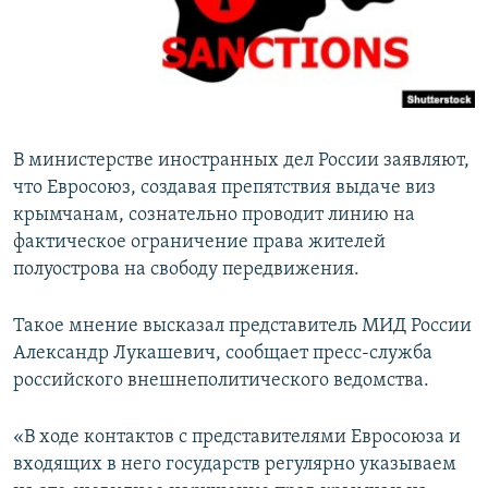
ПРИСОЕДИНЯЙТЕСЬ!
ПОБЕДИТЕЛЕЙ НЕ СУДЯТ?
КРЫМ.НЕПОКОРЕННЫЙ
ELIFBE
УКРАИНСКАЯ ПРОБЛЕМА КРЫМА
В министерстве иностранных дел России заявляют,
Все сайты RFE/RL
что Евросоюз, создавая препятствия выдаче виз
крымчанам, сознательно проводит линию на
фактическое ограничение права жителей
полуострова на свободу передвижения.
Такое мнение высказал представитель МИД России
Александр Лукашевич, сообщает пресс-служба
российского внешнеполитического ведомства.
«В ходе контактов с представителями Евросоюза и
входящих в него государств регулярно указываем