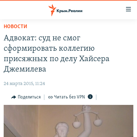
Доступность
ссылки
Вернуться
НОВОСТИ
к
НОВОСТИ
Адвокат: суд не смог
основному
СПЕЦПРОЕКТЫ
содержанию
сформировать коллегию
ВОДА
Вернутся
ГРУЗ 200
присяжных по делу Хайсера
к
ИСТОРИЯ
КАРТА ВОЕННЫХ ОБЪЕКТОВ КРЫМА
Джемилева
главной
ЕЩЕ
11 ЛЕТ ОККУПАЦИИ КРЫМА. 11 ИСТОРИЙ СОПРОТИВЛЕНИЯ
навигации
24 марта 2015, 11:24
Вернутся
РАДІО СВОБОДА
ИНТЕРАКТИВ
к
Поделиться
Читать без VPN
КАК ОБОЙТИ БЛОКИРОВКУ
ИНФОГРАФИКА
поиску
ТЕЛЕПРОЕКТ КРЫМ.РЕАЛИИ
Українською
СОВЕТЫ ПРАВОЗАЩИТНИКОВ
Qırımtatar
ПРОПАВШИЕ БЕЗ ВЕСТИ