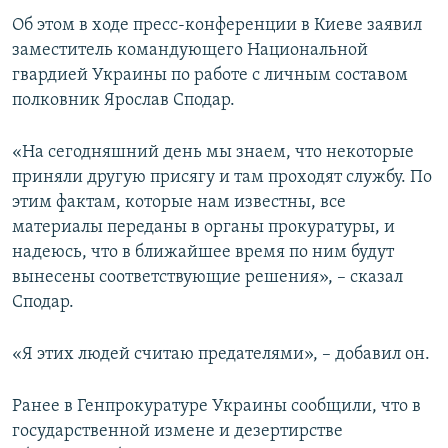
ПРИСОЕДИНЯЙТЕСЬ!
ПОБЕДИТЕЛЕЙ НЕ СУДЯТ?
Об этом в ходе пресс-конференции в Киеве заявил
заместитель командующего Национальной
КРЫМ.НЕПОКОРЕННЫЙ
гвардией Украины по работе с личным составом
ELIFBE
полковник Ярослав Сподар.
УКРАИНСКАЯ ПРОБЛЕМА КРЫМА
«На сегодняшний день мы знаем, что некоторые
Все сайты RFE/RL
приняли другую присягу и там проходят службу. По
этим фактам, которые нам известны, все
материалы переданы в органы прокуратуры, и
надеюсь, что в ближайшее время по ним будут
вынесены соответствующие решения», – сказал
Сподар.
«Я этих людей считаю предателями», – добавил он.
Ранее в Генпрокуратуре Украины сообщили, что в
государственной измене и дезертирстве