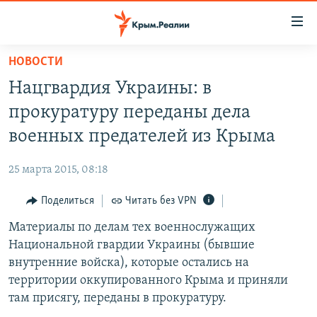
Доступность
ссылки
Вернуться
НОВОСТИ
к
НОВОСТИ
Нацгвардия Украины: в
основному
СПЕЦПРОЕКТЫ
содержанию
прокуратуру переданы дела
ВОДА
Вернутся
ГРУЗ 200
военных предателей из Крыма
к
ИСТОРИЯ
КАРТА ВОЕННЫХ ОБЪЕКТОВ КРЫМА
главной
25 марта 2015, 08:18
ЕЩЕ
11 ЛЕТ ОККУПАЦИИ КРЫМА. 11 ИСТОРИЙ СОПРОТИВЛЕНИЯ
навигации
Вернутся
Поделиться
Читать без VPN
РАДІО СВОБОДА
ИНТЕРАКТИВ
к
Материалы по делам тех военнослужащих
КАК ОБОЙТИ БЛОКИРОВКУ
ИНФОГРАФИКА
поиску
Национальной гвардии Украины (бывшие
ТЕЛЕПРОЕКТ КРЫМ.РЕАЛИИ
внутренние войска), которые остались на
Українською
территории оккупированного Крыма и приняли
СОВЕТЫ ПРАВОЗАЩИТНИКОВ
Qırımtatar
там присягу, переданы в прокуратуру.
ПРОПАВШИЕ БЕЗ ВЕСТИ