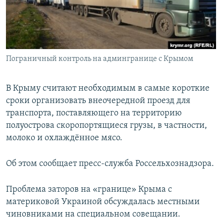
ПРИСОЕДИНЯЙТЕСЬ!
ПОБЕДИТЕЛЕЙ НЕ СУДЯТ?
КРЫМ.НЕПОКОРЕННЫЙ
ELIFBE
Пограничный контроль на админгранице с Крымом
УКРАИНСКАЯ ПРОБЛЕМА КРЫМА
Все сайты RFE/RL
В Крыму считают необходимым в самые короткие
сроки организовать внеочередной проезд для
транспорта, поставляющего на территорию
полуострова скоропортящиеся грузы, в частности,
молоко и охлаждённое мясо.
Об этом сообщает пресс-служба Россельхознадзора.
Проблема заторов на «границе» Крыма с
материковой Украиной обсуждалась местными
чиновниками на специальном совещании.