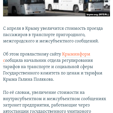
ПРИСОЕДИНЯЙТЕСЬ!
ПОБЕДИТЕЛЕЙ НЕ СУДЯТ?
КРЫМ.НЕПОКОРЕННЫЙ
ELIFBE
С апреля в Крыму увеличится стоимость проезда
УКРАИНСКАЯ ПРОБЛЕМА КРЫМА
пассажиров в транспорте пригородного,
Все сайты RFE/RL
межгородского и межсубъектного сообщений.
Об этом провластному сайту
Крыминформ
с
ообщила начальник отдела регулирования
тарифов на транспорте и социальной сферы
Государственного комитета по ценам и тарифам
Крыма Галина Полякова.
По её словам, увеличение стоимости на
внутрисубъектном и межсубъектном сообщениях
затронет предприятия, работающие через
автостанции государственного унитарного