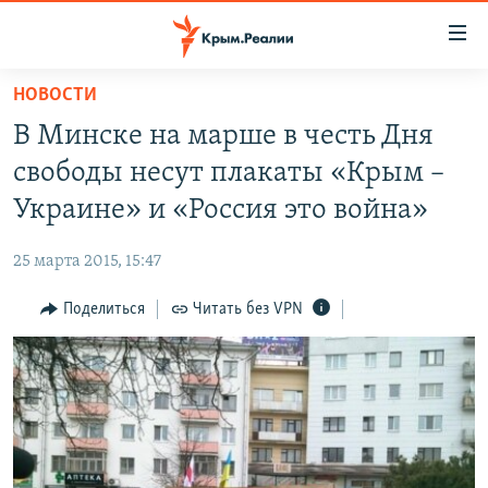
Доступность
ссылки
Вернуться
НОВОСТИ
к
НОВОСТИ
В Минске на марше в честь Дня
основному
СПЕЦПРОЕКТЫ
содержанию
свободы несут плакаты «Крым –
ВОДА
Вернутся
ГРУЗ 200
Украине» и «Россия это война»
к
ИСТОРИЯ
КАРТА ВОЕННЫХ ОБЪЕКТОВ КРЫМА
главной
25 марта 2015, 15:47
ЕЩЕ
11 ЛЕТ ОККУПАЦИИ КРЫМА. 11 ИСТОРИЙ СОПРОТИВЛЕНИЯ
навигации
Вернутся
Поделиться
Читать без VPN
РАДІО СВОБОДА
ИНТЕРАКТИВ
к
КАК ОБОЙТИ БЛОКИРОВКУ
ИНФОГРАФИКА
поиску
ТЕЛЕПРОЕКТ КРЫМ.РЕАЛИИ
Українською
СОВЕТЫ ПРАВОЗАЩИТНИКОВ
Qırımtatar
ПРОПАВШИЕ БЕЗ ВЕСТИ