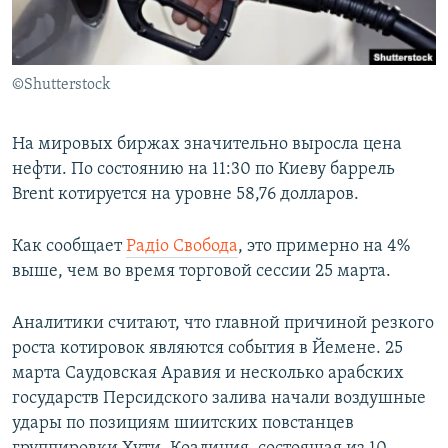
ПРИСОЕДИНЯЙТЕСЬ!
ПОБЕДИТЕЛЕЙ НЕ СУДЯТ?
КРЫМ.НЕПОКОРЕННЫЙ
©Shutterstock
ELIFBE
УКРАИНСКАЯ ПРОБЛЕМА КРЫМА
На мировых биржах значительно выросла цена
Все сайты RFE/RL
нефти. По состоянию на 11:30 по Киеву баррель
Brent котируется на уровне 58,76 долларов.
Как сообщает
Радіо Свобода
, это примерно на 4%
выше, чем во время торговой сессии 25 марта.
Аналитики считают, что главной причиной резкого
роста котировок являются события в Йемене. 25
марта Саудовская Аравия и несколько арабских
государств Персидского залива начали воздушные
удары по позициям шиитских повстанцев