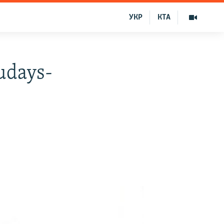
УКР
КТА
udays-