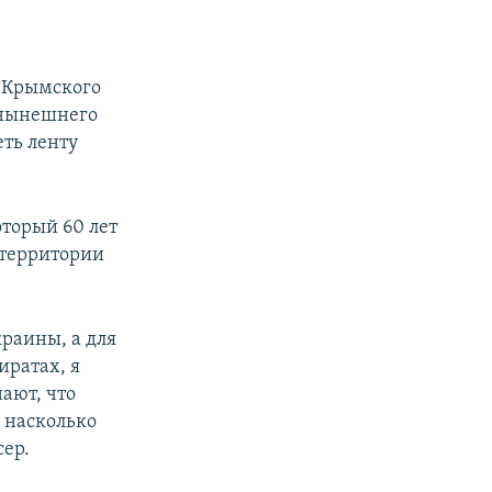
ь Крымского
 нынешнего
ть ленту
оторый 60 лет
 территории
краины, а для
иратах, я
нают, что
, насколько
сер.