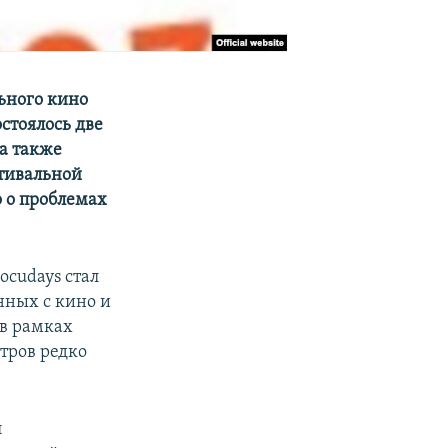
ьного кино
стоялось две
а также
стивальной
 о проблемах
cudays стал
нных с кино и
 в рамках
тров редко
л