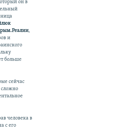
оторый он в
тельный
ьница
йлюк
рым.Реалии
,
ов и
раинского
ольку
ет больше
орые сейчас
ь сложно
ментальное
ав человека в
а с его