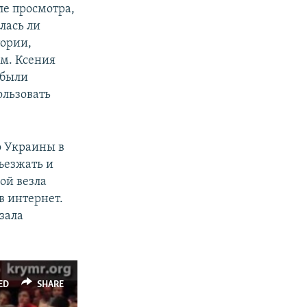
ле просмотра,
лась ли
ории,
м. Ксения
 были
ользовать
о Украины в
ъезжать и
ой везла
 в интернет.
зала
ED
SHARE