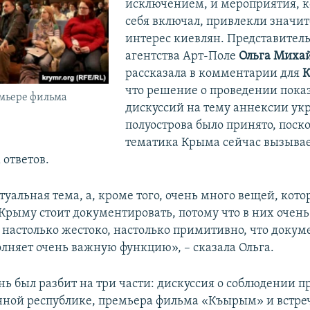
исключением, и мероприятия, к
себя включал, привлекли значи
интерес киевлян. Представител
агентства Арт-Поле
Ольга Миха
рассказала в комментарии для
К
что решение о проведении показ
емьере фильма
дискуссий на тему аннексии ук
полуострова было принято, поск
тематика Крыма сейчас вызыва
 ответов.
туальная тема, а, кроме того, очень много вещей, кот
 Крыму стоит документировать, потому что в них очен
о настолько жестоко, настолько примитивно, что доку
олняет очень важную функцию», – сказала Ольга.
ь был разбит на три части: дискуссия о соблюдении пр
ной республике, премьера фильма «Къырым» и встреч