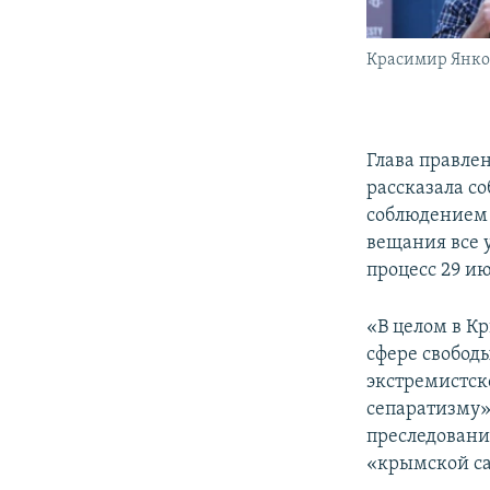
Красимир Янко
Глава правле
рассказала со
соблюдением 
вещания все 
процесс 29 и
«В целом в К
сфере свобод
экстремистск
сепаратизму»
преследовани
«крымской са