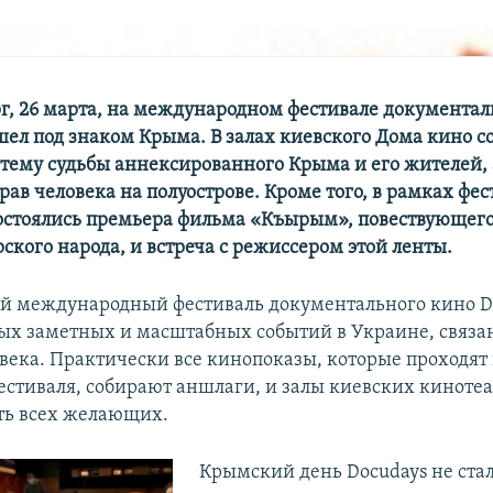
рг, 26 марта, на международном фестивале документал
шел под знаком Крыма. В залах киевского Дома кино со
 тему судьбы аннексированного Крыма и его жителей, 
рав человека на полуострове. Кроме того, в рамках фе
стоялись премьера фильма «Къырым», повествующего
ского народа, и встреча с режиссером этой ленты.
 международный фестиваль документального кино Do
ых заметных и масштабных событий в Украине, связа
века. Практически все кинопоказы, которые проходят
стиваля, собирают аншлаги, и залы киевских кинотеа
ть всех желающих.
Крымский день Docudays не ста