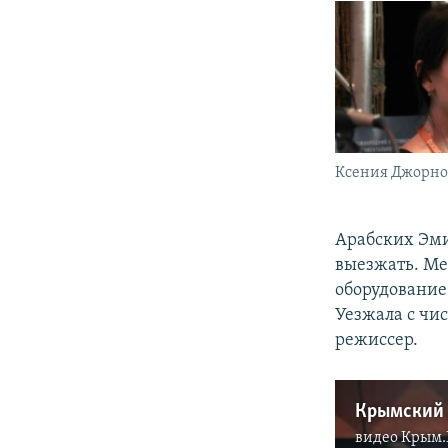
Ксения Джорн
Арабских Эми
выезжать. Мен
оборудование.
Уезжала с чи
режиссер.
Крымский 
видео
Крым.