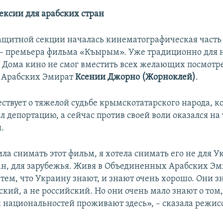
ексии для арабских стран
ащитной секции началась кинематографическая част
 – премьера фильма «Къырым». Уже традиционно для
л Дома кино не смог вместить всех желающих посмотре
з Арабских Эмират
Ксении Джорно (Жорноклей)
.
ствует о тяжелой судьбе крымскотатарского народа, к
л депортацию, а сейчас против своей воли оказался на
.
ла снимать этот фильм, я хотела снимать его не для У
ан, для зарубежья. Живя в Объединенных Арабских Эм
 тем, что Украину знают, и знают очень хорошо. Они з
кий, а не российский. Но они очень мало знают о том
 национальностей проживают здесь», – сказала режис