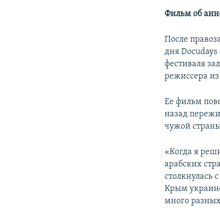
Фильм об анн
После правоз
дня Docudays
фестиваля за
режиссера и
Ее фильм пове
назад пережи
чужой страны
«Когда я реши
арабских стр
столкнулась с
Крым украинс
много разных