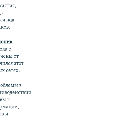
риятия,
 а
ся под
нков.
чоник
ела с
ючены от
чился этот
х сетях.
роблемы в
отиводействии
ывы к
ормации,
ов и