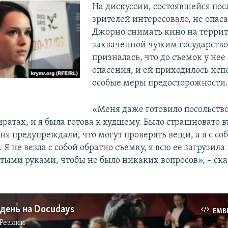
На дискуссии, состоявшейся пос
зрителей интересовало, не опаса
Джорно снимать кино на террит
захваченной чужим государство
призналась, что до съемок у нее
опасения, и ей приходилось исп
особые меры предосторожности.
о
«Меня даже готовило посольств
ратах, и я была готова к худшему. Было страшновато в
я предупреждали, что могут проверять вещи, а я с соб
 Я не везла с собой обратно съемку, я всю ее загрузила
стыми руками, чтобы не было никаких вопросов», – ска
день на Docudays
EMB
Реалии