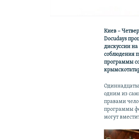
Киев – Четве
Docudays про
дискуссии на
соблюдения п
программы со
крымскотатар
Одиннадцатый
одним из сам
правами чело
программы фе
могут вмести