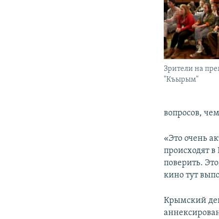
Зрители на пр
"Къырым"
вопросов, чем
«Это очень ак
происходят в
поверить. Эт
кино тут вып
Крымский ден
аннексирован