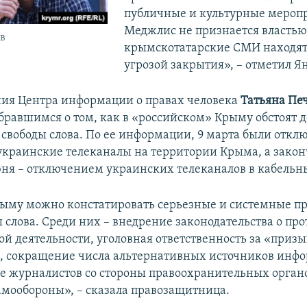
публичные и культурные мероп
Меджлис не признается властью,
в
крымскотатарские СМИ находят
угрозой закрытия», – отметил Я
ния Центра информации о правах человека
Татьяна Пе
бравшимся о том, как в «российском» Крыму обстоят д
свободы слова. По ее информации, 9 марта были откл
украинские телеканалы на территории Крыма, а закон
юня – отключением украинских телеканалов в кабельны
рыму можно констатировать серьезные и системные п
ы слова. Среди них – внедрение законодательства о пр
ой деятельности, уголовная ответственность за «приз
, сокращение числа альтернативных источников инф
е журналистов со стороны правоохранительных орган
мообороны», – сказала правозащитница.