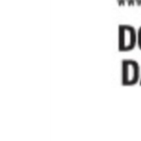
ПОБЕДИТЕЛЕЙ НЕ СУДЯТ?
КРЫМ.НЕПОКОРЕННЫЙ
ELIFBE
УКРАИНСКАЯ ПРОБЛЕМА КРЫМА