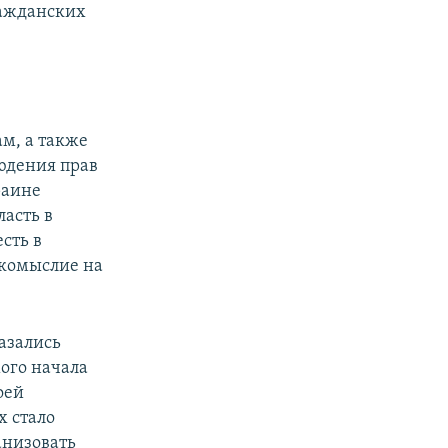
ражданских
м, а также
юдения прав
раине
ласть в
сть в
акомыслие на
азались
ого начала
оей
х стало
низовать