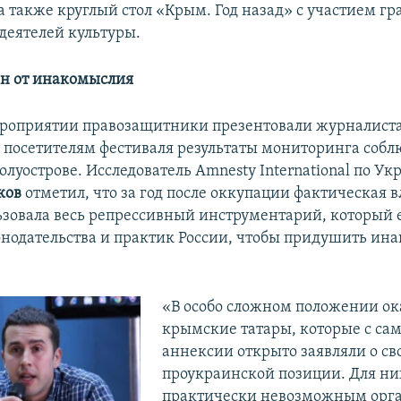
а также круглый стол «Крым. Год назад» с участием г
 деятелей культуры.
н от инакомыслия
роприятии правозащитники презентовали журналиста
 посетителям фестиваля результаты мониторинга собл
олуострове. Исследователь Amnesty International по Ук
ков
отметил, что за год после оккупации фактическая в
зовала весь репрессивный инструментарий, который е
онодательства и практик России, чтобы придушить ин
«В особо сложном положении ок
крымские татары, которые с сам
аннексии открыто заявляли о св
проукраинской позиции. Для ни
практически невозможным орга