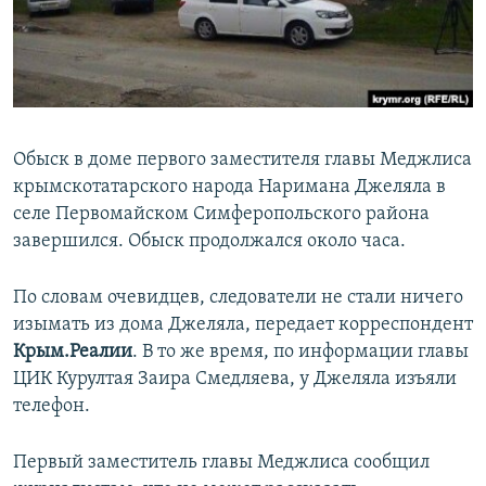
ПРИСОЕДИНЯЙТЕСЬ!
ПОБЕДИТЕЛЕЙ НЕ СУДЯТ?
КРЫМ.НЕПОКОРЕННЫЙ
ELIFBE
УКРАИНСКАЯ ПРОБЛЕМА КРЫМА
Обыск в доме первого заместителя главы Меджлиса
Все сайты RFE/RL
крымскотатарского народа Наримана Джеляла в
селе Первомайском Симферопольского района
завершился. Обыск продолжался около часа.
По словам очевидцев, следователи не стали ничего
изымать из дома Джеляла, передает корреспондент
Крым.Реалии
. В то же время, по информации главы
ЦИК Курултая Заира Смедляева, у Джеляла изъяли
телефон.
Первый заместитель главы Меджлиса сообщил