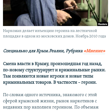
ПРИСОЕДИНЯЙТЕСЬ!
ПОБЕДИТЕЛЕЙ НЕ СУДЯТ?
КРЫМ.НЕПОКОРЕННЫЙ
ELIFBE
Наркоман делает инъекцию героина на лестничной
УКРАИНСКАЯ ПРОБЛЕМА КРЫМА
площадке в одном из московских домов. Ноябрь 2010 года
Все сайты RFE/RL
Специально для Крым.Реалии,
Рубрика
«Мнение»
Смена власти в Крыму, произошедшая год назад,
по-новому структурирует и криминальные рынки.
Там появляются новые игроки и новые типы
криминальных товаров. В частности – героин.
По словам одного источника, знакомого с этой
сферой крымской жизни, рынок наркотиков с
недавних пор наполнен героином. По объемам