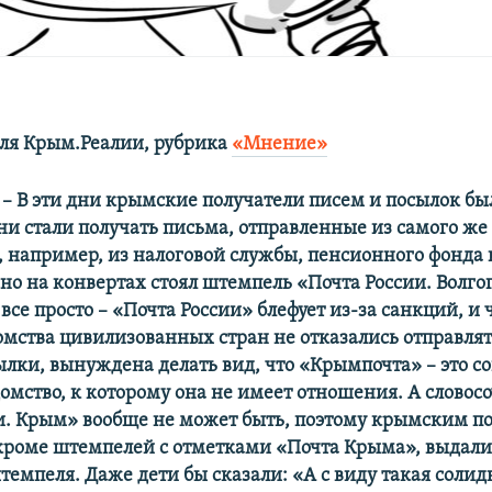
ля Крым.Реалии, рубрика
«Мнение»
– В эти дни крымские получатели писем и посылок бы
ни стали получать письма, отправленные из самого же
 например, из налоговой службы, пенсионного фонда 
но на конвертах стоял штемпель «Почта России. Волго
все просто – «Почта России» блефует из-за санкций, и 
омства цивилизованных стран не отказались отправлят
ылки, вынуждена делать вид, что «Крымпочта» – это с
домство, к которому она не имеет отношения. А словос
и. Крым» вообще не может быть, поэтому крымским п
кроме штемпелей с отметками «Почта Крыма», выдали
емпеля. Даже дети бы сказали: «А с виду такая солид