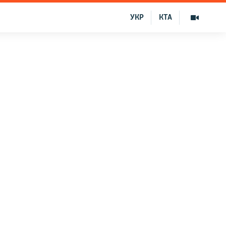
УКР
КТА