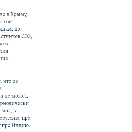
во в Крыму,
пахнет
инам, по
стников СЭЗ,
всех
етил
ации
 что из
я
а не может,
Периодически
 мол, в
оруссию, про
т про Индию.