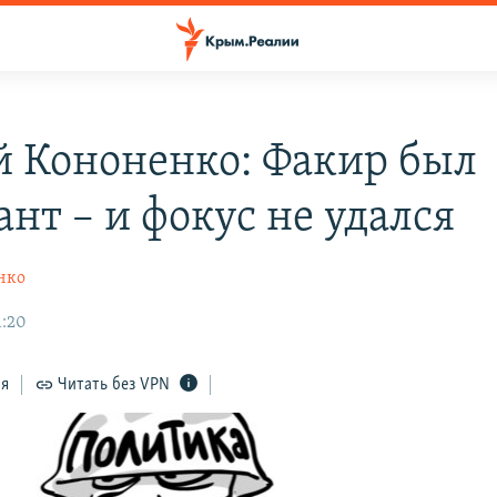
й Кононенко: Факир был
нт – и фокус не удался
нко
1:20
ся
Читать без VPN