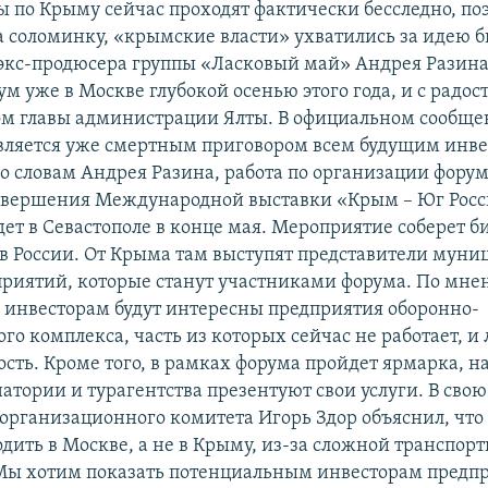
 по Крыму сейчас проходят фактически бесследно, поэ
 соломинку, «крымские власти» ухватились за идею 
экс-продюсера группы «Ласковый май» Андрея Разина
м уже в Москве глубокой осенью этого года, и с радо
ом главы администрации Ялты. В официальном сообщен
является уже смертным приговором всем будущим инв
По словам Андрея Разина, работа по организации фору
завершения Международной выставки «Крым – Юг Росс
дет в Севастополе в конце мая. Мероприятие соберет б
ов России. От Крыма там выступят представители муни
приятий, которые станут участниками форума. По мне
, инвесторам будут интересны предприятия оборонно-
о комплекса, часть из которых сейчас не работает, и 
ть. Кроме того, в рамках форума пройдет ярмарка, н
тории и турагентства презентуют свои услуги. В свою
 организационного комитета Игорь Здор объяснил, что
дить в Москве, а не в Крыму, из-за сложной транспор
Мы хотим показать потенциальным инвесторам предпр