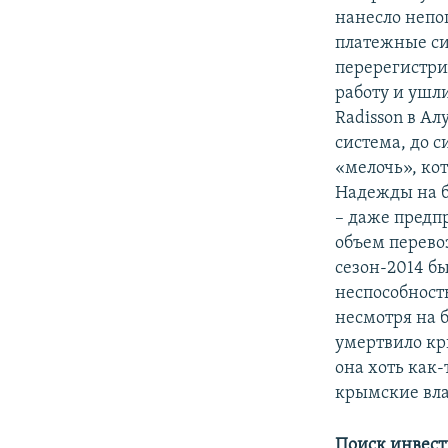
нанесло непо
платежные си
перерегистри
работу и ушл
Radisson в А
система, до с
«мелочь», ко
Надежды на 
– даже предп
объем перевоз
сезон-2014 б
неспособност
несмотря на 
умертвило кр
она хоть как
крымские вла
Поиск инвест