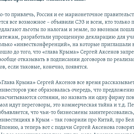
о-то привлечь, Россия и ее марионеточное правительст
тся все возможное – объявили СЭЗ и всем, кто только 
едлагают льготы по налогам и земле, по ввозным пошл
атежам, разработали упрощенную декларацию для уча
олько «инвестконференций», на которые приглашали 
шло до того, что «глава Крыма» Сергей Аксенов запр
ообще отказывать в подписании договоров по реализ
в, если таковые, конечно, появятся.
«Глава Крыма» Сергей Аксенов все время рассказывает,
инвесторов уже образовалась очередь, что предложени
насчитываются сотнями, но назвать ни одну фирму пок
мол идут переговоры, это коммерческая тайна и т.д. 
объявляется, что чьи-то бизнесмены заинтересовались,
инвестициях в Крым – так говорили про Китай, про Бел
Японию, а теперь вот с подачи Сергей Аксенова говоря