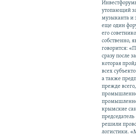
Инвестфорумы
утопающий за
музыканта и 
еще один фору
его советник
собственно, 
говорится: «
сразу после 
которая прой
всех субъект
а также пред
прежде всего
промышленног
промышленнос
крымские сана
председатель
решили прово
логистики. «