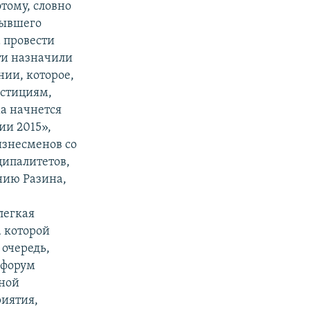
тому, словно
бывшего
 провести
сти назначили
ии, которое,
естициям,
ма начнется
ии 2015»,
изнесменов со
ципалитетов,
нию Разина,
легкая
а которой
 очередь,
 форум
тной
иятия,