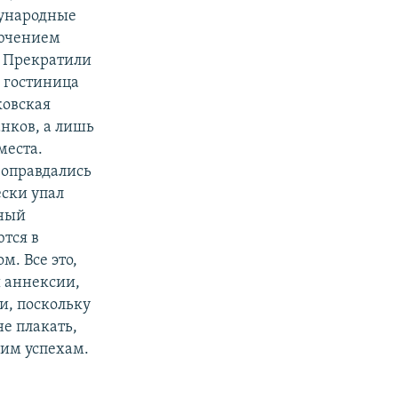
дународные
лючением
. Прекратили
ь гостиница
ковская
анков, а лишь
места.
оправдались
ски упал
тный
тся в
. Все это,
ы аннексии,
и, поскольку
е плакать,
ким успехам.