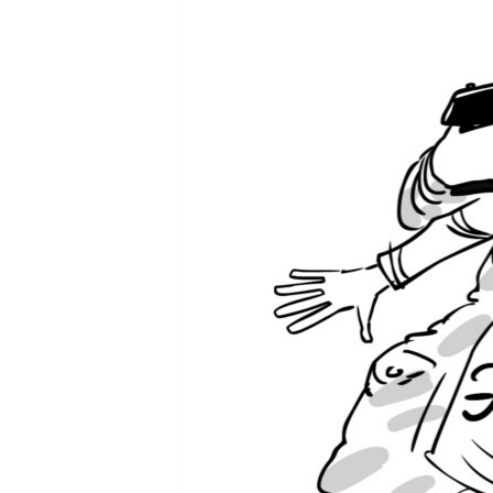
ПОБЕДИТЕЛЕЙ НЕ СУДЯТ?
КРЫМ.НЕПОКОРЕННЫЙ
ELIFBE
УКРАИНСКАЯ ПРОБЛЕМА КРЫМА