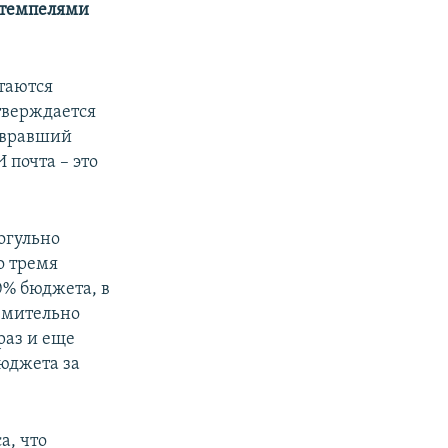
штемпелями
таются
тверждается
совравший
 почта – это
огульно
о тремя
0% бюджета, в
емительно
раз и еще
юджета за
а, что