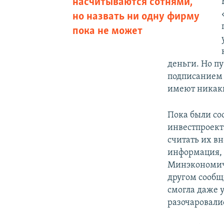
насчитываются сотнями,
но назвать ни одну фирму
пока не может
деньги. Но п
подписанием 
имеют никаки
Пока были со
инвестпроекта
считать их в
информация, 
Минэкономиче
другом сообщ
смогла даже у
разочаровалис