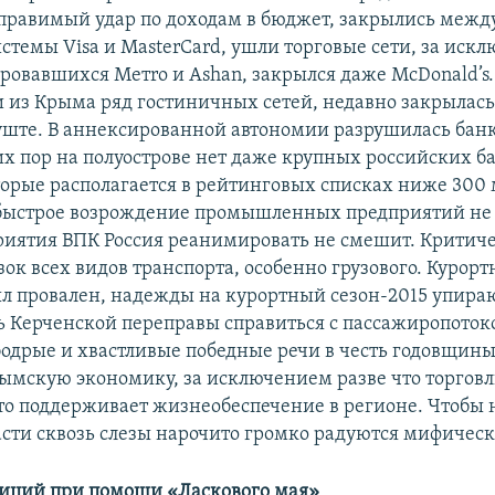
правимый удар по доходам в бюджет, закрылись меж
стемы Visa и MasterCard, ушли торговые сети, за иск
ровавшихся Метrо и Аshаn, закрылся даже МсDonald’s
и из Крыма ряд гостиничных сетей, недавно закрылас
луште. В аннексированной автономии разрушилась бан
их пор на полуострове нет даже крупных российских б
торые располагается в рейтинговых списках ниже 300 
быстрое возрождение промышленных предприятий не 
риятия ВПК Россия реанимировать не смешит. Критиче
ок всех видов транспорта, особенно грузового. Курор
ыл провален, надежды на курортный сезон-2015 упираю
ь Керченской переправы справиться с пассажиропотоком
бодрые и хвастливые победные речи в честь годовщин
ымскую экономику, за исключением разве что торговл
-то поддерживает жизнеобеспечение в регионе. Чтобы н
сти сквозь слезы нарочито громко радуются мифичес
иций при помощи «Ласкового мая»