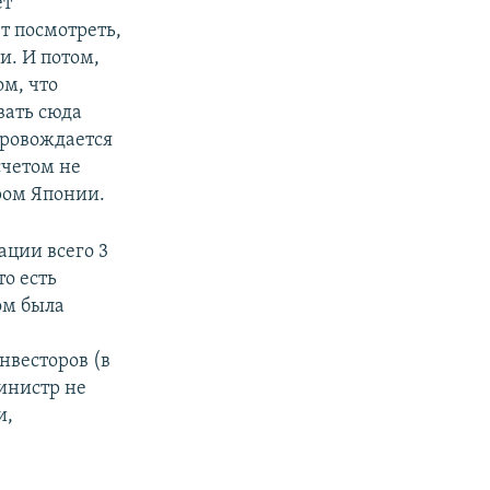
ет
т посмотреть,
и. И потом,
ом, что
вать сюда
провождается
счетом не
ром Японии.
ации всего 3
то есть
ом была
нвесторов (в
инистр не
и,