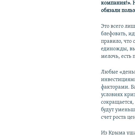
компания!». 
обязали польз
Это всего ли
блефовать, и
правило, что 
единожды, вын
мелочь, есть
Любые «деньг
инвестициями
факторами. Б
условиях кри
сокращается,
будут уменьш
счет роста це
Из Крыма ушл