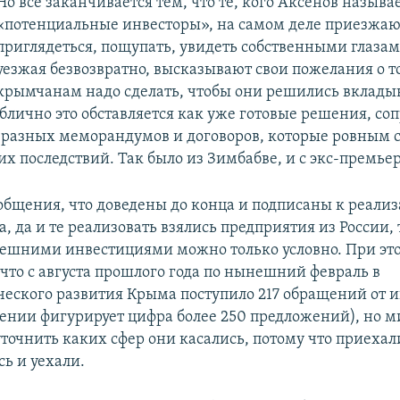
Но все заканчивается тем, что те, кого Аксенов называ
«потенциальные инвесторы», на самом деле приезжаю
приглядеться, пощупать, увидеть собственными глазам
уезжая безвозвратно, высказывают свои пожелания о т
крымчанам надо сделать, чтобы они решились вклады
ублично это обставляется как уже готовые решения, со
разных меморандумов и договоров, которые ровным 
х последствий. Так было из Зимбабве, и с экс-премье
общения, что доведены до конца и подписаны к реализ
, да и те реализовать взялись предприятия из России, 
нешними инвестициями можно только условно. При эт
что с августа прошлого года по нынешний февраль в
ского развития Крыма поступило 217 обращений от и
ении фигурирует цифра более 250 предложений), но м
точнить каких сфер они касались, потому что приехал
ь и уехали.