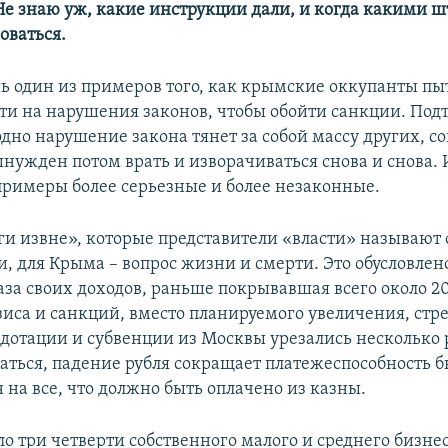
Не знаю уж, какие инструкции дали, и когда какими 
оваться.
шь один из примеров того, как крымские оккупанты пы
дти на нарушения законов, чтобы обойти санкции. Под
одно нарушение закона тянет за собой массу других, 
ужден потом врать и изворачиваться снова и снова. И
 примеры более серьезные и более незаконные.
и извне», которые представители «власти» называют 
, для Крыма – вопрос жизни и смерти. Это обусловлен
аза своих доходов, раньше покрывавшая всего около 2
зиса и санкций, вместо планируемого увеличения, стр
 дотации и субвенции из Москвы урезались несколько 
аться, падение рубля сокращает платежеспособность б
н на все, что должно быть оплачено из казны.
о три четверти собственного малого и среднего бизнес