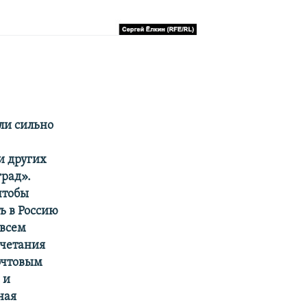
ли сильно
и других
град».
чтобы
ь в Россию
овсем
очетания
очтовым
 и
ная