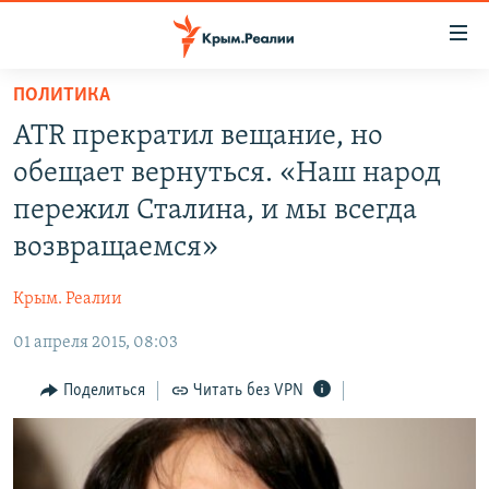
Доступность
ссылки
Вернуться
ПОЛИТИКА
к
НОВОСТИ
ATR прекратил вещание, но
основному
СПЕЦПРОЕКТЫ
содержанию
обещает вернуться. «Наш народ
ВОДА
Вернутся
ГРУЗ 200
пережил Сталина, и мы всегда
к
ИСТОРИЯ
КАРТА ВОЕННЫХ ОБЪЕКТОВ КРЫМА
возвращаемся»
главной
ЕЩЕ
11 ЛЕТ ОККУПАЦИИ КРЫМА. 11 ИСТОРИЙ СОПРОТИВЛЕНИЯ
навигации
Крым. Реалии
Вернутся
РАДІО СВОБОДА
ИНТЕРАКТИВ
к
01 апреля 2015, 08:03
КАК ОБОЙТИ БЛОКИРОВКУ
ИНФОГРАФИКА
поиску
Поделиться
Читать без VPN
ТЕЛЕПРОЕКТ КРЫМ.РЕАЛИИ
Українською
СОВЕТЫ ПРАВОЗАЩИТНИКОВ
Qırımtatar
ПРОПАВШИЕ БЕЗ ВЕСТИ