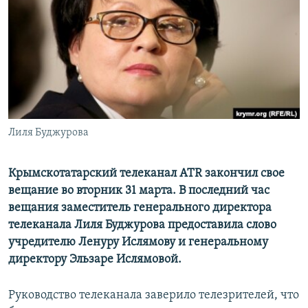
ПРИСОЕДИНЯЙТЕСЬ!
ПОБЕДИТЕЛЕЙ НЕ СУДЯТ?
КРЫМ.НЕПОКОРЕННЫЙ
ELIFBE
УКРАИНСКАЯ ПРОБЛЕМА КРЫМА
Все сайты RFE/RL
Лиля Буджурова
Крымскотатарский телеканал ATR закончил свое
вещание во вторник 31 марта. В последний час
вещания заместитель генерального директора
телеканала Лиля Буджурова предоставила слово
учредителю Ленуру Ислямову и генеральному
директору Эльзаре Ислямовой.
Руководство телеканала заверило телезрителей, что