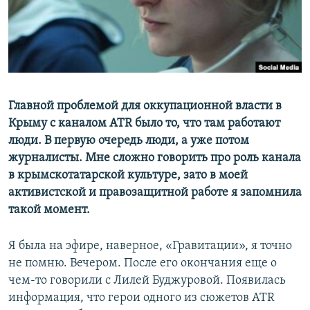
ПРИСОЕДИНЯЙТЕСЬ!
ПОБЕДИТЕЛЕЙ НЕ СУДЯТ?
КРЫМ.НЕПОКОРЕННЫЙ
ELIFBE
УКРАИНСКАЯ ПРОБЛЕМА КРЫМА
Все сайты RFE/RL
Главной проблемой для оккупационной власти в
Крыму с каналом ‪ATR‬ было то, что там работают
люди. В первую очередь люди, а уже потом
журналисты. Мне сложно говорить про роль канала
в крымскотатарской культуре, зато в моей
активистской и правозащитной работе я запомнила
такой момент.
Я была на эфире, наверное, «Гравитации», я точно
не помню. Вечером. После его окончания еще о
чем-то говорили с Лилей Буджуровой. Появилась
информация, что герои одного из сюжетов ATR