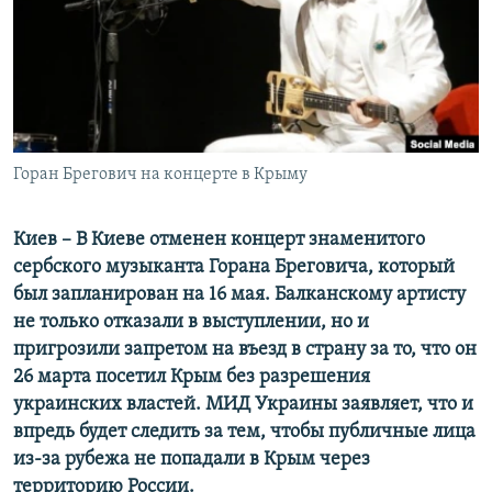
ПРИСОЕДИНЯЙТЕСЬ!
ПОБЕДИТЕЛЕЙ НЕ СУДЯТ?
КРЫМ.НЕПОКОРЕННЫЙ
ELIFBE
УКРАИНСКАЯ ПРОБЛЕМА КРЫМА
Все сайты RFE/RL
Горан Брегович на концерте в Крыму
Киев – В Киеве отменен концерт знаменитого
сербского музыканта Горана Бреговича, который
был запланирован на 16 мая. Балканскому артисту
не только отказали в выступлении, но и
пригрозили запретом на въезд в страну за то, что он
26 марта посетил Крым без разрешения
украинских властей. МИД Украины заявляет, что и
впредь будет следить за тем, чтобы публичные лица
из-за рубежа не попадали в Крым через
территорию России.