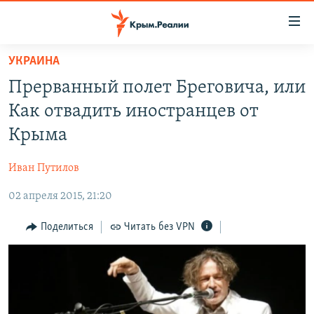
Доступность
ссылки
Вернуться
УКРАИНА
к
НОВОСТИ
Прерванный полет Бреговича, или
основному
СПЕЦПРОЕКТЫ
содержанию
Как отвадить иностранцев от
ВОДА
Вернутся
ГРУЗ 200
Крыма
к
ИСТОРИЯ
КАРТА ВОЕННЫХ ОБЪЕКТОВ КРЫМА
главной
Иван Путилов
ЕЩЕ
11 ЛЕТ ОККУПАЦИИ КРЫМА. 11 ИСТОРИЙ СОПРОТИВЛЕНИЯ
навигации
Вернутся
02 апреля 2015, 21:20
РАДІО СВОБОДА
ИНТЕРАКТИВ
к
КАК ОБОЙТИ БЛОКИРОВКУ
ИНФОГРАФИКА
Поделиться
Читать без VPN
поиску
ТЕЛЕПРОЕКТ КРЫМ.РЕАЛИИ
Українською
СОВЕТЫ ПРАВОЗАЩИТНИКОВ
Qırımtatar
ПРОПАВШИЕ БЕЗ ВЕСТИ