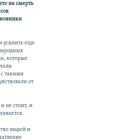
что на смерть
исок
иновники
и усилить еще
ународных
и, которые
ачали
 с такими
увствовали от
и не стоит, и
чивается.
тво людей и
чатление