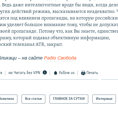
. Ведь даже интеллигентные вроде бы люди, когда дело
угих действий режима, высказываются неадекватно. Ч
дятся под влиянием пропаганды, на которую российски
жим уделяет большое внимание тому, чтобы не допуска
своей пропаганде. Потому что, как Вы знаете, единств
Крыму, который подавал объективную информацию,
ский телеканал АТR, закрыт.
бликаци – на сайте
Радіо Свобода
ся
Читать без VPN
Follow us
Печать
Политика
Все статьи
ГЛАВНОЕ ЗА СУТКИ
Интервью