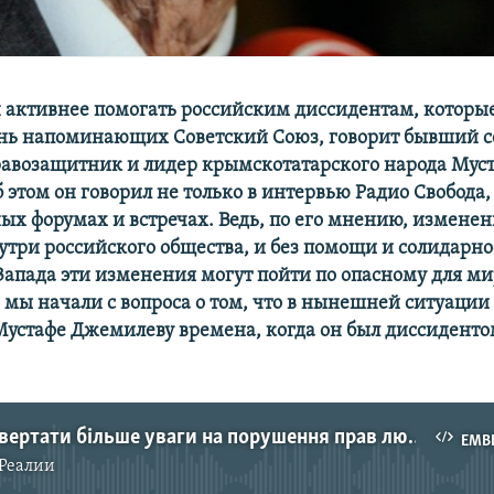
 активнее помогать российским диссидентам, которые
ень напоминающих Советский Союз, говорит бывший с
равозащитник и лидер крымскотатарского народа Мус
этом он говорил не только в интервью Радио Свобода, 
х форумах и встречах. Ведь, по его мнению, измене
утри российского общества, и без помощи и солидарно
Запада эти изменения могут пойти по опасному для м
 мы начали с вопроса о том, что в нынешней ситуации 
устафе Джемилеву времена, когда он был диссиденто
Захід має звертати більше уваги на порушення прав людини в Росії – Джемілєв
EMB
Реалии
No media source currently available