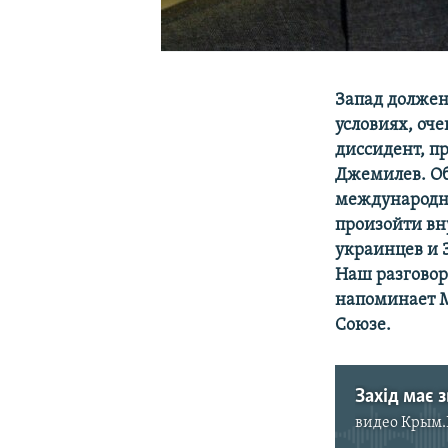
Запад должен
условиях, оч
диссидент, п
Джемилев. Об 
международны
произойти вн
украинцев и 
Наш разговор
напоминает М
Союзе.
видео
Крым.