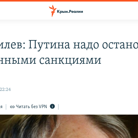
лев: Путина надо остан
нными санкциями
22:24
ся
Читать без VPN