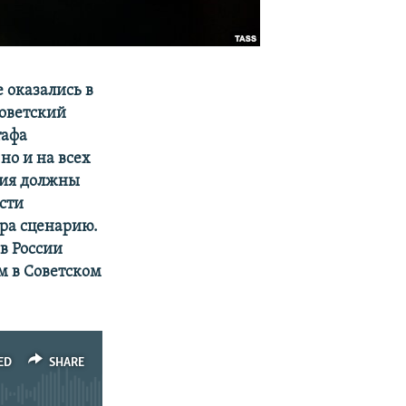
 оказались в
оветский
тафа
но и на всех
ния должны
сти
ира сценарию.
в России
м в Советском
ED
SHARE