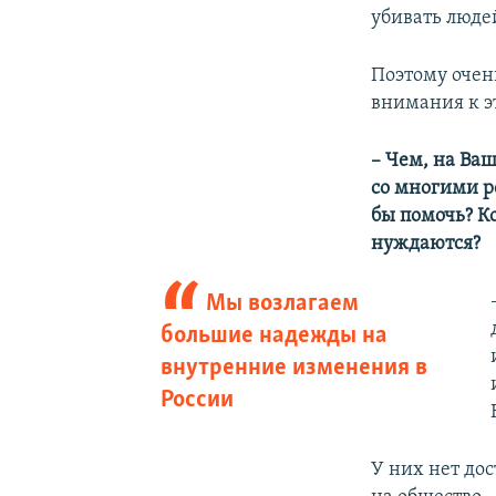
убивать людей
Поэтому очен
внимания к э
– Чем, на Ваш
со многими р
бы помочь? Ко
нуждаются?
Мы возлагаем
большие надежды на
внутренние изменения в
России
У них нет до