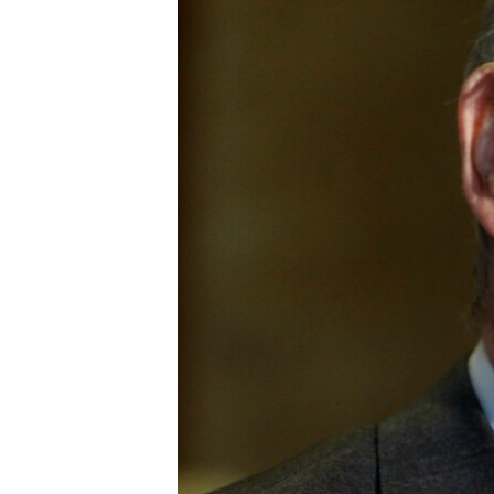
ПОБЕДИТЕЛЕЙ НЕ СУДЯТ?
КРЫМ.НЕПОКОРЕННЫЙ
ELIFBE
УКРАИНСКАЯ ПРОБЛЕМА КРЫМА