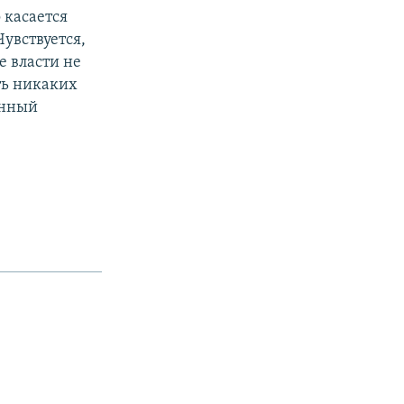
 касается
увствуется,
е власти не
ть никаких
енный