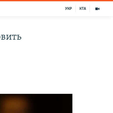
УКР
КТА
овить