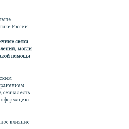
ольше
тике России.
личные связи
лений, могли
 какой помощи
йским
странением
, сейчас есть
 информацию.
ьное влияние