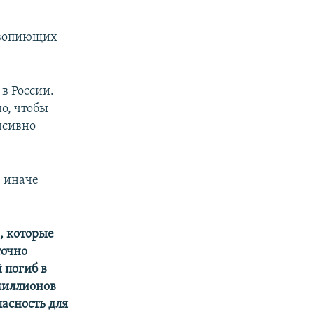
у вопиющих
в России.
но, чтобы
нсивно
, иначе
, которые
точно
 погиб в
миллионов
пасность для