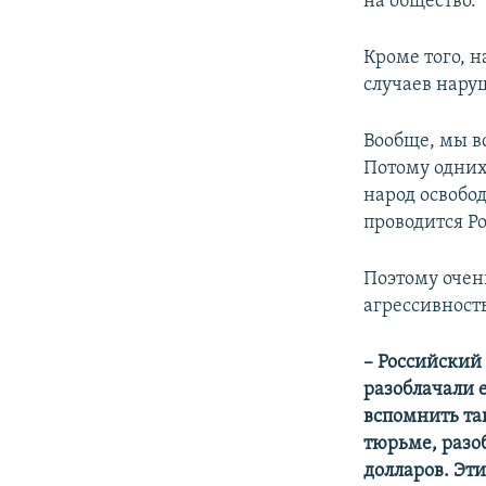
на общество.
Кроме того, 
случаев нару
Вообще, мы в
Потому одних 
народ освобо
проводится Р
Поэтому очен
агрессивность
– Российский
разоблачали 
вспомнить та
тюрьме, разо
долларов. Эти