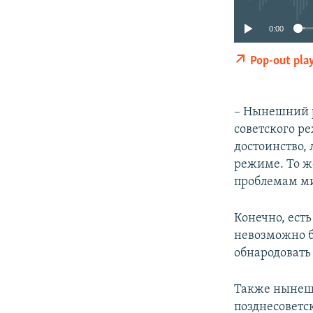
0:00
Pop-out pla
– Нынешний р
советского ре
достоинство, 
режиме. То ж
проблемам ми
Конечно, есть
невозможно б
обнародовать
Также нынешн
позднесоветс