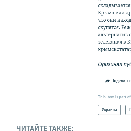
складывается
Крыма или др
что они нахо
скупятся. Ре
альтернатив 
телеканал в 
крымскотатар
Оригинал пу
Поделить
This item is part of
Украина
ЧИТАЙТЕ ТАКЖЕ: