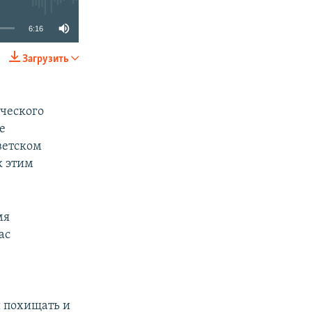
6:16
Загрузить
SHARE
ческого
е
ветском
к этим
мя
ас
и похищать и