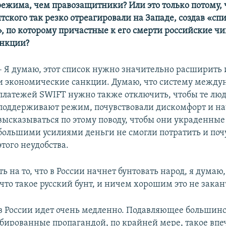
режима, чем правозащитники? Или это только потому, 
ского так резко отреагировали на Западе, создав «сп
, по которому причастные к его смерти российские ч
анкции?
– Я думаю, этот список нужно значительно расширить 
и экономические санкции. Думаю, что систему межд
платежей SWIFT нужно также отключить, чтобы те люд
поддерживают режим, почувствовали дискомфорт и н
высказываться по этому поводу, чтобы они украденные
большими усилиями деньги не смогли потратить и поч
этого неудобства.
ь на то, что в России начнет бунтовать народ, я думаю, 
 что такое русский бунт, и ничем хорошим это не закан
в России идет очень медленно. Подавляющее большинс
бированные пропагандой, по крайней мере, такое впе