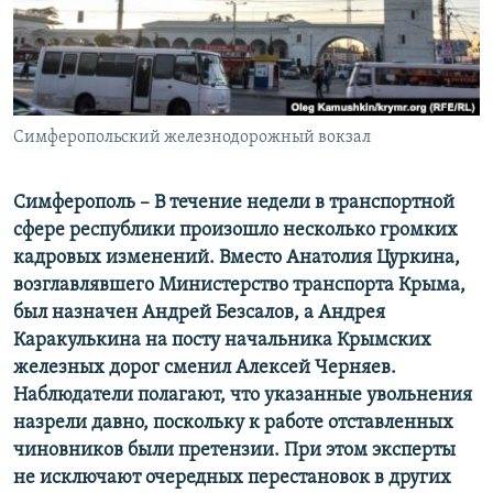
ПРИСОЕДИНЯЙТЕСЬ!
ПОБЕДИТЕЛЕЙ НЕ СУДЯТ?
КРЫМ.НЕПОКОРЕННЫЙ
ELIFBE
Симферопольский железнодорожный вокзал
УКРАИНСКАЯ ПРОБЛЕМА КРЫМА
Все сайты RFE/RL
Симферополь – В течение недели в транспортной
сфере республики произошло несколько громких
кадровых изменений. Вместо Анатолия Цуркина,
возглавлявшего Министерство транспорта Крыма,
был назначен Андрей Безсалов, а Андрея
Каракулькина на посту начальника Крымских
железных дорог сменил Алексей Черняев.
Наблюдатели полагают, что указанные увольнения
назрели давно, поскольку к работе отставленных
чиновников были претензии. При этом эксперты
не исключают очередных перестановок в других