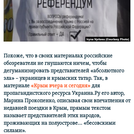
ПРИСОЕДИНЯЙТЕСЬ!
ПОБЕДИТЕЛЕЙ НЕ СУДЯТ?
КРЫМ.НЕПОКОРЕННЫЙ
ELIFBE
УКРАИНСКАЯ ПРОБЛЕМА КРЫМА
Все сайты RFE/RL
Похоже, что в своих материалах российские
обозреватели не гнушаются ничем, чтобы
дегуманизировать представителей «абсолютного
зла» – украинцев и крымских татар. Так, в
материале
«Крым вчера и сегодня»
для
пропагандистского ресурса Украина.Ру его автор,
Марина Прокопенко, описывая свои впечатления от
недавней поездки в Крым, прямым текстом
называет представителей этих народов,
проживающих на полуострове... «бесовскими
силами».