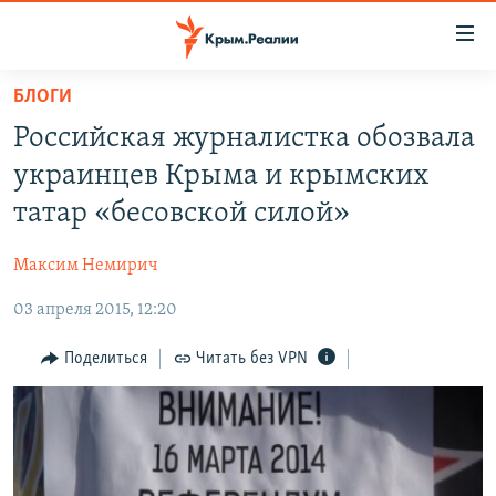
Доступность
ссылки
Вернуться
БЛОГИ
к
НОВОСТИ
Российская журналистка обозвала
основному
СПЕЦПРОЕКТЫ
содержанию
украинцев Крыма и крымских
ВОДА
Вернутся
ГРУЗ 200
татар «бесовской силой»
к
ИСТОРИЯ
КАРТА ВОЕННЫХ ОБЪЕКТОВ КРЫМА
главной
Максим Немирич
ЕЩЕ
11 ЛЕТ ОККУПАЦИИ КРЫМА. 11 ИСТОРИЙ СОПРОТИВЛЕНИЯ
навигации
Вернутся
03 апреля 2015, 12:20
РАДІО СВОБОДА
ИНТЕРАКТИВ
к
КАК ОБОЙТИ БЛОКИРОВКУ
ИНФОГРАФИКА
Поделиться
Читать без VPN
поиску
ТЕЛЕПРОЕКТ КРЫМ.РЕАЛИИ
Українською
СОВЕТЫ ПРАВОЗАЩИТНИКОВ
Qırımtatar
ПРОПАВШИЕ БЕЗ ВЕСТИ