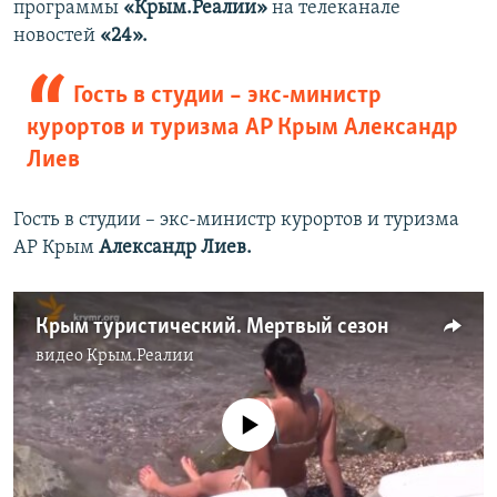
программы
«Крым.Реалии»
на телеканале
новостей
«24».
Гость в студии – экс-министр
курортов и туризма АР Крым Александр
Лиев
Гость в студии – экс-министр курортов и туризма
АР Крым
Александр Лиев.
Крым туристический. Мертвый сезон
видео
Крым.Реалии
No media source currently available