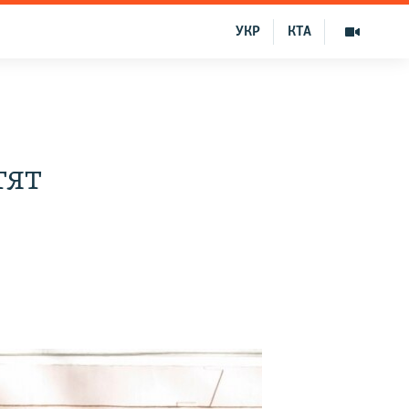
УКР
КТА
тят