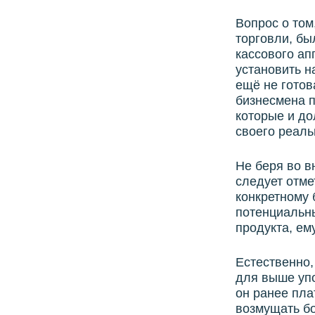
Вопрос о том
торговли, бы
кассового ап
установить н
ещё не готов
бизнесмена п
которые и до
своего реаль
Не беря во в
следует отме
конкретному 
потенциальн
продукта, ем
Естественно,
для выше упо
он ранее пла
возмущать бо