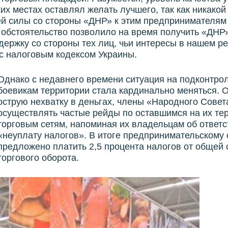
ких местах оставлял желать лучшего, так как никакой
й силы со стороны «ДНР» к этим предпринимателям
 обстоятельство позволило на время получить «ДНР
ержку со стороны тех лиц, чьи интересы в нашем ре
с налоговым кодексом Украины.​
Однако с недавнего времени ситуация на подконтро
боевикам территории стала кардинально меняться.
острую нехватку в деньгах, члены «Народного Совет
осуществлять частые рейды по оставшимся на их те
торговым сетям, напоминая их владельцам об ответс
«неуплату налогов». В итоге предпринимательскому 
предложено платить 2,5 процента налогов от общей
торгового оборота.