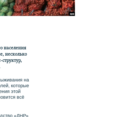
го населения
е, несколько
-структур,
.
 выживания на
лей, которые
ения этой
новится всё
одство «ДНР»