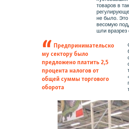
товаров в та
регулирующе
не было. Это
весомую подд
шли вразрез 
Предпринимательско
му сектору было
предложено платить 2,5
процента налогов от
общей суммы торгового
оборота