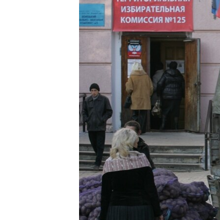
ПОБЕДИТЕЛЕЙ НЕ СУДЯТ?
КРЫМ.НЕПОКОРЕННЫЙ
ELIFBE
УКРАИНСКАЯ ПРОБЛЕМА КРЫМА