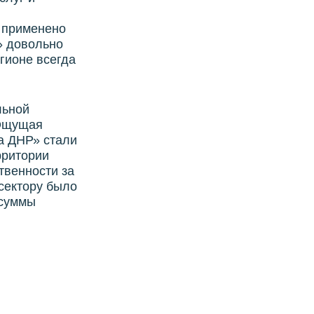
 применено
» довольно
гионе всегда
льной
 Ощущая
а ДНР» стали
рритории
твенности за
сектору было
 суммы