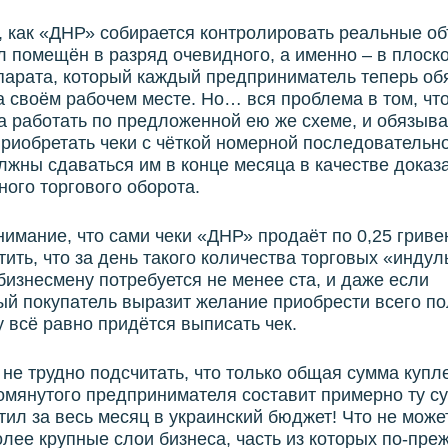
, как «ДНР» собирается контролировать реальные о
л помещён в разряд очевидного, а именно – в плоск
парата, который каждый предприниматель теперь об
а своём рабочем месте. Но… вся проблема в том, чт
а работать по предложенной ею же схеме, и обязыва
риобретать чеки с чёткой номерной последовательн
лжны сдаваться им в конце месяца в качестве доказ
ного торгового оборота.
нимание, что сами чеки «ДНР» продаёт по 0,25 гривен
тить, что за день такого количества торговых «инду
бизнесмену потребуется не менее ста, и даже если
ый покупатель выразит желание приобрести всего п
у всё равно придётся выписать чек.
 не трудно подсчитать, что только общая сумма купл
мянутого предпринимателя составит примерно ту су
тил за весь месяц в украинский бюджет! Что не може
лее крупные слои бизнеса, часть из которых по-пре