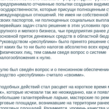
предпринимало отчаянные попытки создания видимо
государственности, которые присущи полноценным с
международных отношений. Не имея ни собственной
своих паспортов, ни полноценных социальных выплат
первейших задач стало решение в этих условиях пр
крупного и мелкого бизнеса, чьи предприятия ранее 
основной приток денежных средств в областной бюд
Руководством «республики» было принято решение 
от каких бы то ни было налогов абсолютно всех юри
физических лиц, тем самым сведя вопрос о системе
налогообложения к нулю.
нулю был сведён вопрос и о пенсионном обеспечени
водство «республики» считало «своими».
подобных действий стал расцвет на короткое время 
к», которые исчезали так же неожиданно, как и появ
ебольшие галантерейные ларьки, мастерские по рем
рговые площадки, возникавшие на территории ране
торговых площадей. Разумеется, уровень качества у