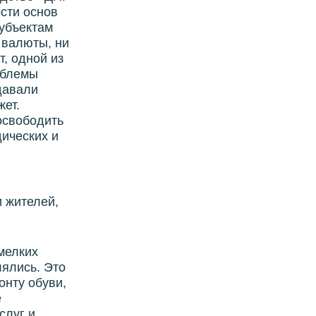
сти основ
убъектам
 валюты, ни
, одной из
облемы
давали
жет.
освободить
дических и
и жителей,
мелких
лялись. Это
онту обуви,
е
слуг и