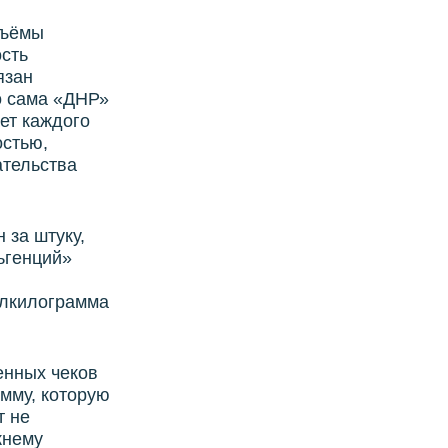
бъёмы
ость
язан
о сама «ДНР»
ет каждого
остью,
ательства
 за штуку,
льгенций»
олкилограмма
енных чеков
мму, которую
т не
жнему