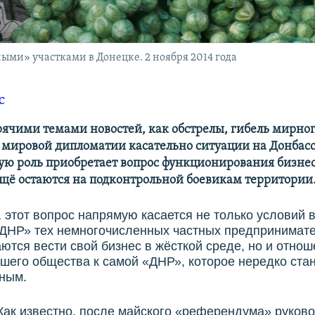
ыми» участками в Донецке. 2 ноября 2014 года
с
рячими темами новостей, как обстрелы, гибель мирно
 мировой дипломатии касательно ситуации на Донбасс
ую роль приобретает вопрос функционирования бизнес
ещё остаются на подконтрольной боевикам территории
, этот вопрос напрямую касается не только условий
«ДНР» тех немногочисленных частных предпринимате
ются вести свой бизнес в жёсткой среде, но и отнош
шего общества к самой «ДНР», которое нередко ста
чным.
Как известно, после майского «референдума» руков