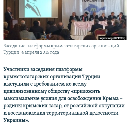
ПРИСОЕДИНЯЙТЕСЬ!
ПОБЕДИТЕЛЕЙ НЕ СУДЯТ?
КРЫМ.НЕПОКОРЕННЫЙ
ELIFBE
УКРАИНСКАЯ ПРОБЛЕМА КРЫМА
Все сайты RFE/RL
Заседание платформы крымскотатарских организаций
Турции, 4 апреля 2015 года
Участники заседания платформы
крымскотатарских организаций Турции
выступили с требованием ко всему
цивилизованному обществу «приложить
максимальные усилия для освобождения Крыма –
родины крымских татар, от российской оккупации
и восстановления территориальной целостности
Украины».