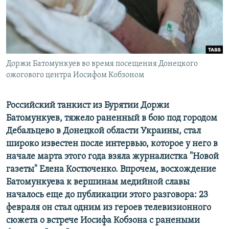
ПРИСОЕДИНЯЙТЕСЬ!
ПОБЕДИТЕЛЕЙ НЕ СУДЯТ?
КРЫМ.НЕПОКОРЕННЫЙ
ELIFBE
Доржи Батомункуев во время посещения Донецкого
УКРАИНСКАЯ ПРОБЛЕМА КРЫМА
ожогового центра Иосифом Кобзоном
Все сайты RFE/RL
Российский танкист из Бурятии Доржи
Батомункуев, тяжело раненный в бою под городом
Дебальцево в Донецкой области Украины, стал
широко известен после интервью, которое у него в
начале марта этого года взяла журналистка "Новой
газеты" Елена Костюченко. Впрочем, восхождение
Батомункуева к вершинам медийной славы
началось еще до публикации этого разговора: 23
февраля он стал одним из героев телевизионного
сюжета о встрече Иосифа Кобзона с ранеными