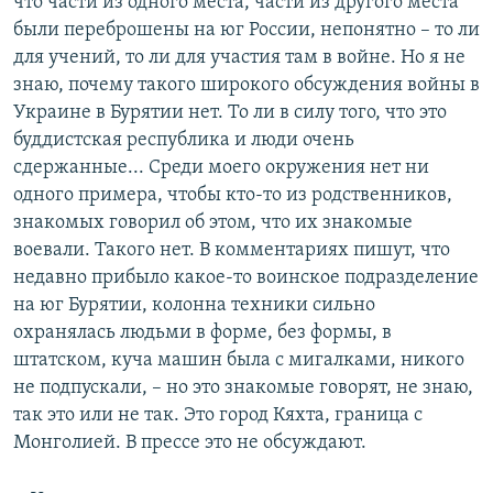
что части из одного места, части из другого места
были переброшены на юг России, непонятно – то ли
для учений, то ли для участия там в войне. Но я не
знаю, почему такого широкого обсуждения войны в
Украине в Бурятии нет. То ли в силу того, что это
буддистская республика и люди очень
сдержанные... Среди моего окружения нет ни
одного примера, чтобы кто-то из родственников,
знакомых говорил об этом, что их знакомые
воевали. Такого нет. В комментариях пишут, что
недавно прибыло какое-то воинское подразделение
на юг Бурятии, колонна техники сильно
охранялась людьми в форме, без формы, в
штатском, куча машин была с мигалками, никого
не подпускали, – но это знакомые говорят, не знаю,
так это или не так. Это город Кяхта, граница с
Монголией. В прессе это не обсуждают.