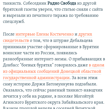
танкиста. Собеседник
Радио Свобода
из другой
бурятской газеты уверен, что статью сняли с сайта
и вырезали из печатного тиража по требованию
спецслужб.
После
интервью Елены Костюченко
и
других
свидетельств
о том, что в штурме Дебальцева
принимали участие сформированные в Бурятии
воинские части из России, появились
разнообразные интернет-мемы. О прибывающих в
Донбасс "боевых бурятах" говорилось даже
в одном
из официальных сообщений Донецкой областной
государственной администрации
. За всем этим
саму историю Доржи Батомункуева подзабыли.
Оказалось, что сейчас раненый танкист-наводчик
лечится у себя на родине, в поселке Могойтуй
Агинского Бурятского округа Забайкальского края.
В конце прошлой недели в соседней Бурятской