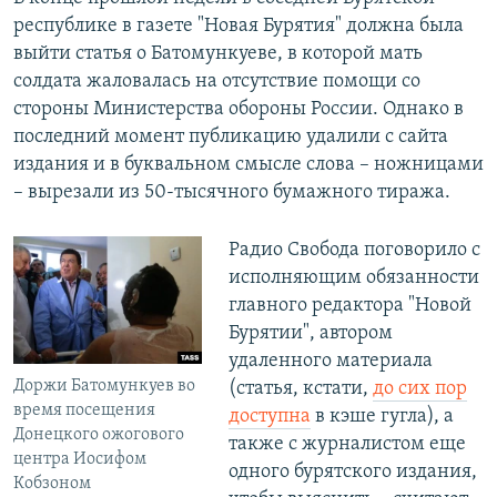
республике в газете "Новая Бурятия" должна была
выйти статья о Батомункуеве, в которой мать
солдата жаловалась на отсутствие помощи со
стороны Министерства обороны России. Однако в
последний момент публикацию удалили с сайта
издания и в буквальном смысле слова – ножницами
– вырезали из 50-тысячного бумажного тиража.
Радио Свобода поговорило с
исполняющим обязанности
главного редактора "Новой
Бурятии", автором
удаленного материала
Доржи Батомункуев во
(статья, кстати,
до сих пор
время посещения
доступна
в кэше гугла), а
Донецкого ожогового
также с журналистом еще
центра Иосифом
одного бурятского издания,
Кобзоном