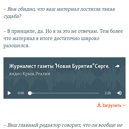
–​
Вам обидно, что ваш материал постигла такая
судьба?
– В принципе, да. Но я за это не отвечаю. Тем более
что материал в итоге достаточно широко
разошелся.
Журналист газеты "Новая Бурятия" Сергей Басаев - о своей работе над статьей про Доржи Батомункуева
видео
Крым.Реалии
No media source currently available
0:00
2:26
Загрузить
–​
Ваш главный редактор говорит, что он вообще не