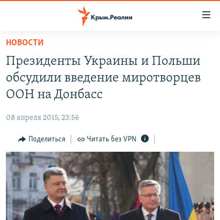
Доступность
ссылки
Вернуться
НОВОСТИ
к
НОВОСТИ
Президенты Украины и Польши
основному
СПЕЦПРОЕКТЫ
содержанию
обсудили введение миротворцев
ВОДА
Вернутся
ГРУЗ 200
ООН на Донбасс
к
ИСТОРИЯ
КАРТА ВОЕННЫХ ОБЪЕКТОВ КРЫМА
главной
08 апреля 2015, 23:56
ЕЩЕ
11 ЛЕТ ОККУПАЦИИ КРЫМА. 11 ИСТОРИЙ СОПРОТИВЛЕНИЯ
навигации
Вернутся
Поделиться
Читать без VPN
РАДІО СВОБОДА
ИНТЕРАКТИВ
к
КАК ОБОЙТИ БЛОКИРОВКУ
ИНФОГРАФИКА
поиску
ТЕЛЕПРОЕКТ КРЫМ.РЕАЛИИ
Українською
СОВЕТЫ ПРАВОЗАЩИТНИКОВ
Qırımtatar
ПРОПАВШИЕ БЕЗ ВЕСТИ