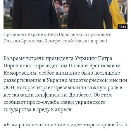
ПРИСОЕДИНЯЙТЕСЬ!
ПОБЕДИТЕЛЕЙ НЕ СУДЯТ?
КРЫМ.НЕПОКОРЕННЫЙ
ELIFBE
Президент Украины Петр Порошенко и президент
УКРАИНСКАЯ ПРОБЛЕМА КРЫМА
Польши Бронислав Коморовский (слева направо)
Все сайты RFE/RL
Во время встречи президента Украины Петра
Порошенко с президентом Польши Брониславом
Коморовским, особое внимание было посвящено
развертыванию в Украине миротворческой миссии
ООН, которая играет чрезвычайно важную роль в
деэскалации конфликта на Донбассе. Об этом
сообщает пресс-служба главы украинского
государства в среду 8 апреля.
«Если раньше отношение к идее миротворцев было