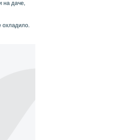
 на даче,
е охладило.