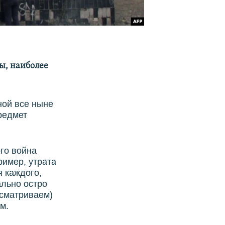
ы, наиболее
ной все ныне
редмет
ого война
ример, утрата
 каждого,
ально остро
ссматриваем)
м.