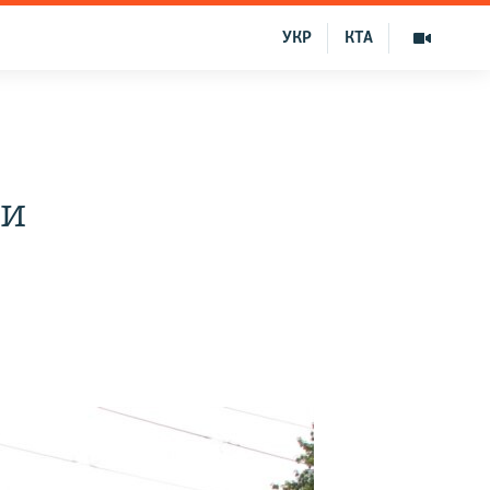
УКР
КТА
ти