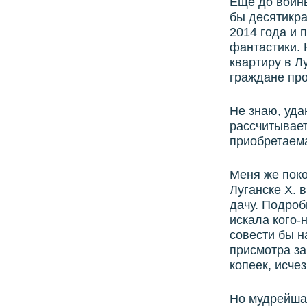
Еще до войны
бы десятикра
2014 года и 
фантастики. 
квартиру в Л
граждане про
Не знаю, уда
рассчитывает
приобретаема
Меня же поко
Луганске Х. 
дачу. Подроб
искала кого-
совести бы н
присмотра за
копеек, исче
Но мудрейшая