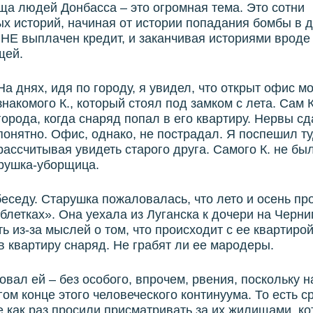
а людей Донбасса – это огромная тема. Это сотни
х историй, начиная от истории попадания бомбы в д
НЕ выплачен кредит, и заканчивая историями вроде
щей.
На днях, идя по городу, я увидел, что открыт офис м
знакомого К., который стоял под замком с лета. Сам К
города, когда снаряд попал в его квартиру. Нервы сд
понятно. Офис, однако, не пострадал. Я поспешил ту
рассчитывая увидеть старого друга. Самого К. не бы
арушка-уборщица.
еседу. Старушка пожаловалась, что лето и осень пр
аблетках». Она уехала из Луганска к дочери на Черн
ть из-за мыслей о том, что происходит с ее квартирой
в квартиру снаряд. Не грабят ли ее мародеры.
овал ей – без особого, впрочем, рвения, поскольку 
гом конце этого человеческого континуума. То есть ср
как раз просили присматривать за их жилищами, ко