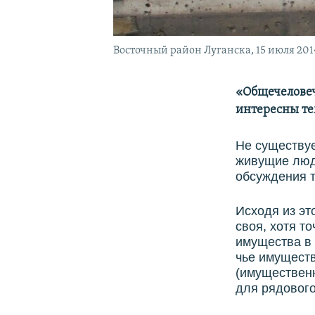
Восточный район Луганска, 15 июля 201
«Общечеловеч
интересны тем
Не существуе
живущие люди
обсуждения т
Исходя из эт
своя, хотя т
имущества в 
чье имуществ
(имущественн
для рядового