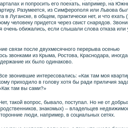
арталах и попросить его поехать, например, на Южн
артиру. Разумеется, из Симферополя или Львова был
а в Луганске, в общем, практически нет, и что ехать 
ому человеку придется через свист снарядов. Звон
 очень обижались, если слышали слова отказа или 
ние связи после двухмесячного перерыва осенью
сь звонками из Крыма, Ростова, Краснодара, иногд
одержание их было одинаково.
Все звонившие интересовались: «Как там моя кварт
кому приходило в голову хотя бы ради приличия зада
«Как там вы сами?»
Нет, такой вопрос, бывало, поступал. Но не от добры
(родственников, знакомых) – владельцев недвижимос
торонние люди, например, в социальных сетях.