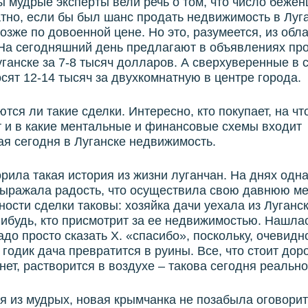
 мудрые эксперты вели речь о том, что число бежен
тно, если бы был шанс продать недвижимость в Луг
позже по довоенной цене. Но это, разумеется, из обл
На сегодняшний день предлагают в объявлениях пр
уганске за 7-8 тысяч долларов. А сверхуверенные в 
сят 12-14 тысяч за двухкомнатную в центре города.
ются ли такие сделки. Интересно, кто покупает, на чт
 и в какие ментальные и финансовые схемы входит
я сегодня в Луганске недвижимость.
рила такая история из жизни луганчан. На днях одн
выражала радость, что осуществила свою давнюю меч
ности сделки таковы: хозяйка дачи уехала из Луганс
нибудь, кто присмотрит за ее недвижимостью. Нашлас
адо просто сказать Х. «спасибо», поскольку, очевидно
 годик дача превратится в руины. Все, что стоит дор
знет, растворится в воздухе – такова сегодня реально
 из мудрых, новая крымчанка не позабыла оговорит