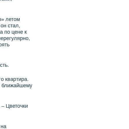
о» летом
он стал,
а по цене к
нерегулярно,
оять
сть.
о квартира.
 к ближайшему
 – Цветочки
 на