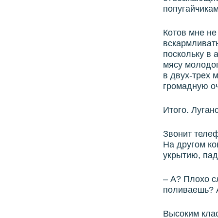
попугайчикам
Котов мне не
вскармливать
поскольку в 
мясу молодог
в двух-трех 
громадную оч
Итого. Луган
Звонит телеф
На другом ко
укрытию, пад
– А? Плохо с
поливаешь? А
Высоким клас