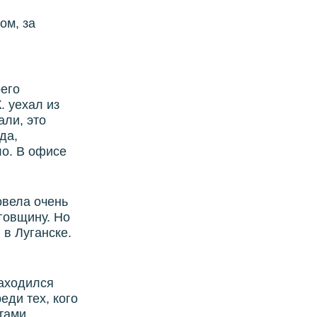
ом, за
оего
. уехал из
али, это
да,
ло. В офисе
овела очень
иговщину. Но
 в Луганске.
находился
еди тех, кого
тами,