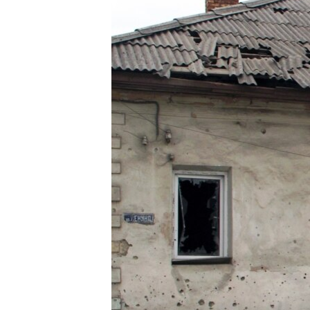
ПОБЕДИТЕЛЕЙ НЕ СУДЯТ?
КРЫМ.НЕПОКОРЕННЫЙ
ELIFBE
УКРАИНСКАЯ ПРОБЛЕМА КРЫМА