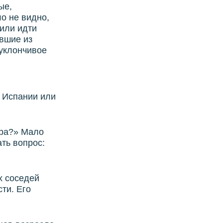
ые,
о не видно,
(или идти
ившие из
уклончивое
а Испании или
ира?» Мало
ть вопрос:
х соседей
ти. Его