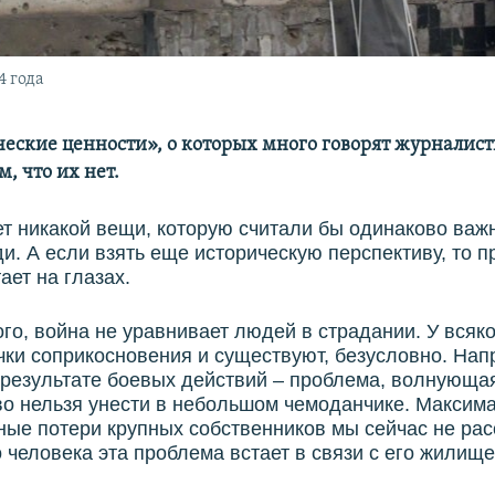
4 года
еские ценности», о которых много говорят журналист
, что их нет.
т никакой вещи, которую считали бы одинаково важ
. А если взять еще историческую перспективу, то п
ает на глазах.
ого, война не уравнивает людей в страдании. У всяк
очки соприкосновения и существуют, безусловно. Нап
результате боевых действий – проблема, волнующая
о нельзя унести в небольшом чемоданчике. Максим
ые потери крупных собственников мы сейчас не ра
 человека эта проблема встает в связи с его жилище