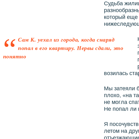
Судьба жилищ
разнообразны
который еще 
нижеследую
Сам К. уехал из города, когда снаряд
попал в его квартиру. Нервы сдали, это
понятно
возилась ст
Мы затеяли б
плохо, «на т
не могла спа
Не попал ли 
Я посочувств
летом на дру
отъезжающие 