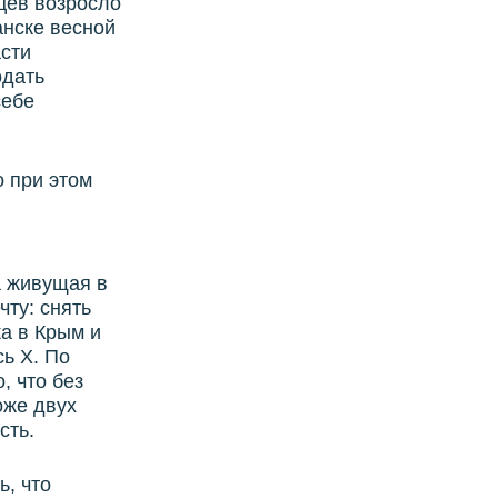
цев возросло
анске весной
асти
одать
себе
о при этом
а живущая в
ту: снять
ка в Крым и
ь Х. По
, что без
оже двух
сть.
ь, что