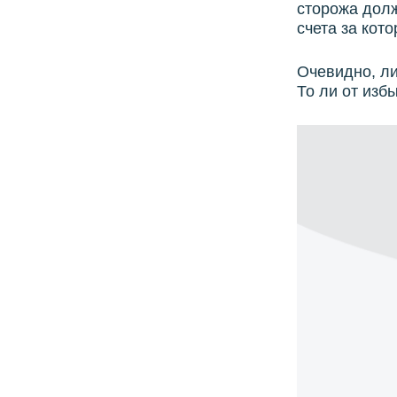
сторожа долж
счета за кот
Очевидно, ли
То ли от изб