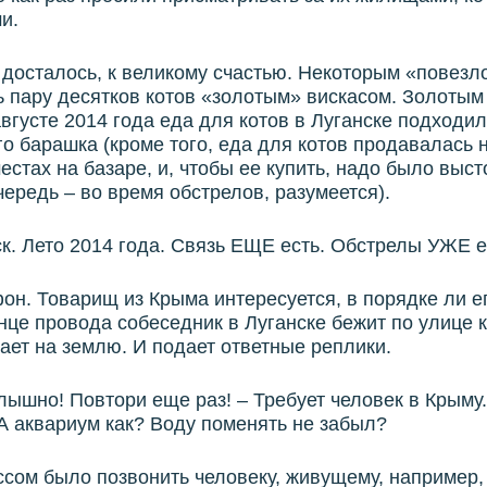
и.
 досталось, к великому счастью. Некоторым «повезл
 пару десятков котов «золотым» вискасом. Золотым 
августе 2014 года еда для котов в Луганске подходил
о барашка (кроме того, еда для котов продавалась 
местах на базаре, и, чтобы ее купить, надо было выст
ередь – во время обстрелов, разумеется).
ск. Лето 2014 года. Связь ЕЩЕ есть. Обстрелы УЖЕ е
он. Товарищ из Крыма интересуется, в порядке ли ег
нце провода собеседник в Луганске бежит по улице
ает на землю. И подает ответные реплики.
лышно! Повтори еще раз! – Требует человек в Крыму.
 аквариум как? Воду поменять не забыл?
сом было позвонить человеку, живущему, например,