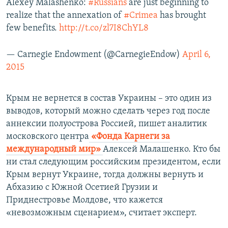
Alexey Malashenko:
#Russians
are just beginning to
realize that the annexation of
#Crimea
has brought
few benefits.
http://t.co/zl7I8ChYL8
— Carnegie Endowment (@CarnegieEndow)
April 6,
2015
Крым не вернется в состав Украины – это один из
выводов, который можно сделать через год после
аннексии полуострова Россией, пишет аналитик
московского центра
«Фонда Карнеги за
международный мир»
Алексей Малашенко. Кто бы
ни стал следующим российским президентом, если
Крым вернут Украине, тогда должны вернуть и
Абхазию с Южной Осетией Грузии и
Приднестровье Молдове, что кажется
«невозможным сценарием», считает эксперт.