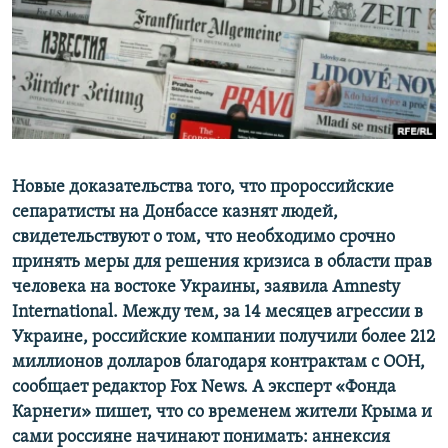
ПРИСОЕДИНЯЙТЕСЬ!
ПОБЕДИТЕЛЕЙ НЕ СУДЯТ?
КРЫМ.НЕПОКОРЕННЫЙ
ELIFBE
УКРАИНСКАЯ ПРОБЛЕМА КРЫМА
Все сайты RFE/RL
Новые доказательства того, что пророссийские
сепаратисты на Донбассе казнят людей,
свидетельствуют о том, что необходимо срочно
принять меры для решения кризиса в области прав
человека на востоке Украины, заявила Amnesty
International. Между тем, за 14 месяцев агрессии в
Украине, российские компании получили более 212
миллионов долларов благодаря контрактам с ООН,
сообщает редактор Fox News. А эксперт «Фонда
Карнеги» пишет, что со временем жители Крыма и
сами россияне начинают понимать: аннексия