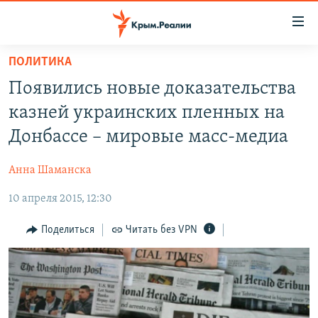
Доступность
ссылки
Вернуться
ПОЛИТИКА
к
НОВОСТИ
Появились новые доказательства
основному
СПЕЦПРОЕКТЫ
содержанию
казней украинских пленных на
ВОДА
Вернутся
ГРУЗ 200
Донбассе – мировые масс-медиа
к
ИСТОРИЯ
КАРТА ВОЕННЫХ ОБЪЕКТОВ КРЫМА
главной
Анна Шаманска
ЕЩЕ
11 ЛЕТ ОККУПАЦИИ КРЫМА. 11 ИСТОРИЙ СОПРОТИВЛЕНИЯ
навигации
Вернутся
10 апреля 2015, 12:30
РАДІО СВОБОДА
ИНТЕРАКТИВ
к
КАК ОБОЙТИ БЛОКИРОВКУ
ИНФОГРАФИКА
Поделиться
Читать без VPN
поиску
ТЕЛЕПРОЕКТ КРЫМ.РЕАЛИИ
Українською
СОВЕТЫ ПРАВОЗАЩИТНИКОВ
Qırımtatar
ПРОПАВШИЕ БЕЗ ВЕСТИ