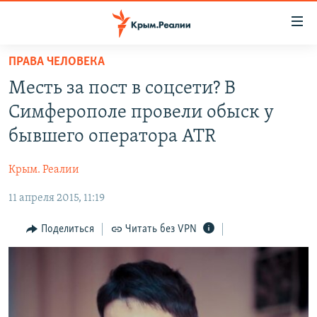
Доступность
ссылки
Вернуться
ПРАВА ЧЕЛОВЕКА
к
НОВОСТИ
Месть за пост в соцсети? В
основному
СПЕЦПРОЕКТЫ
содержанию
Симферополе провели обыск у
ВОДА
Вернутся
ГРУЗ 200
бывшего оператора ATR
к
ИСТОРИЯ
КАРТА ВОЕННЫХ ОБЪЕКТОВ КРЫМА
главной
Крым. Реалии
ЕЩЕ
11 ЛЕТ ОККУПАЦИИ КРЫМА. 11 ИСТОРИЙ СОПРОТИВЛЕНИЯ
навигации
Вернутся
11 апреля 2015, 11:19
РАДІО СВОБОДА
ИНТЕРАКТИВ
к
КАК ОБОЙТИ БЛОКИРОВКУ
ИНФОГРАФИКА
Поделиться
Читать без VPN
поиску
ТЕЛЕПРОЕКТ КРЫМ.РЕАЛИИ
Українською
СОВЕТЫ ПРАВОЗАЩИТНИКОВ
Qırımtatar
ПРОПАВШИЕ БЕЗ ВЕСТИ