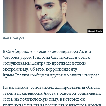
ПРИСОЕДИНЯЙТЕСЬ!
ПОБЕДИТЕЛЕЙ НЕ СУДЯТ?
КРЫМ.НЕПОКОРЕННЫЙ
ELIFBE
УКРАИНСКАЯ ПРОБЛЕМА КРЫМА
Все сайты RFE/RL
Амет Умеров
В Симферополе в доме видеооператора Амета
Умерова утром 11 апреля был проведен обыск
сотрудниками Центра по противодействию
экстремизму. Об этом корреспонденту
Крым.Реалии
сообщили друзья и коллеги Умерова.
По их словам, основанием для проведения обыска
стали высказывания Амета в одной из социальных
сетей на политическую тему, в которых он
критиковал действия российских властей в Крыму.