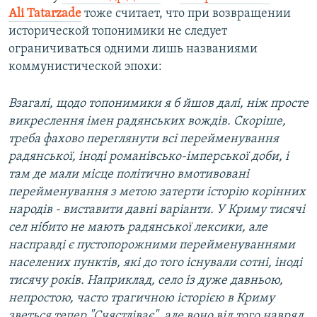
Ali Tatarzade
тоже считает, что при возвращении
исторической топонимики не следует
ограничиваться одними лишь названиями
коммунистической эпохи:
Взагалі, щодо топонимики я б йшов далі, ніж просте
викреслення імен радянських вождів. Скоріше,
треба фахово переглянути всі перейменування
радянської, іноді романівсько-імперської доби, і
там де мали місце політично вмотивовані
перейменування з метою затерти історію корінних
народів - виставити давні варіанти. У Криму тисячі
сел нібито не мають радянської лексики, але
насправді є пустопорожними перейменуваннями
населених пунктів, які до того існували сотні, іноді
тисячу років. Наприклад, село із дуже давньою,
непростою, часто трагичною історією в Криму
зветься тепер "Счястліває", але воно від того навряд