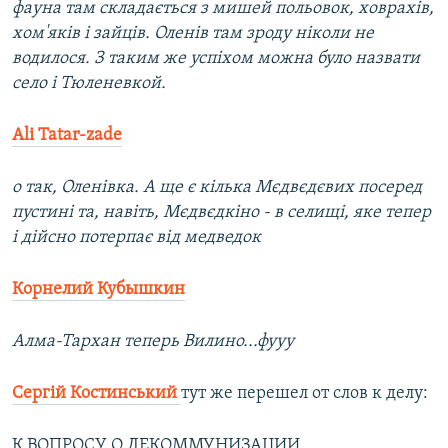
фауна там складається з мишей польовок, ховрахів,
хом'яків і зайців. Оленів там зроду ніколи не
водилося. З таким же успіхом можна було назвати
село і Тюленевкой.
Ali Tatar-zade
о так, Оленівка. А ще є кілька Мєдвєдєвих посеред
пустині та, навіть, Мєдвєдкіно - в селищі, яке тепер
і дійсно потерпає від медведок
Корнелий Кубышкин
Алма-Тархан теперь Вилино...фууу
Сергій Костинський
тут же перешел от слов к делу:
К ВОПРОСУ О ДЕКОММУНИЗАЦИИ