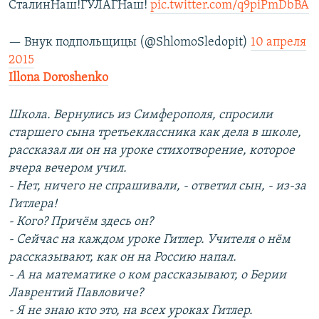
СталинНаш!ГУЛАГНаш!
pic.twitter.com/q9piPmDbBA
— Внук подпольщицы (@ShlomoSledopit)
10 апреля
2015
Illona Doroshenko
Школа. Вернулись из Симферополя, спросили
старшего сына третьеклассника как дела в школе,
рассказал ли он на уроке стихотворение, которое
вчера вечером учил.
- Нет, ничего не спрашивали, - ответил сын, - из-за
Гитлера!
- Кого? Причём здесь он?
- Сейчас на каждом уроке Гитлер. Учителя о нём
рассказывают, как он на Россию напал.
- А на математике о ком рассказывают, о Берии
Лаврентий Павловиче?
- Я не знаю кто это, на всех уроках Гитлер.