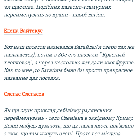
чи щасливе. Подібних казьоно-гламурних
перейменувань по країні - цілий легіон.
Елена Вайтекус
Вот наш поселок назывался Багайлы(и озеро так же
называется), потом в 30е его назвали " Красный
хлопковод", а через несколько лет дали имя Фрунзе.
Как по мне ,то Багайлы было бы просто прекрасное
название для поселка.
Олегас Олегасов
Як ще один приклад дебілізму радянських
перейменувань - село Оленівка в західному Криму.
Деякі мабудь думають, що ця назва якось пов'язано
з тим, що там живуть олені. Проте вся місцева