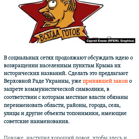
ПРИСОЕДИНЯЙТЕСЬ!
ПОБЕДИТЕЛЕЙ НЕ СУДЯТ?
КРЫМ.НЕПОКОРЕННЫЙ
ELIFBE
УКРАИНСКАЯ ПРОБЛЕМА КРЫМА
Все сайты RFE/RL
В социальных сетях продолжают обсуждать идею о
возвращении населенным пунктам Крыма их
исторических названий. Сделать это предлагают
Верховной Раде Украины, уже
принявшей
закон
о
запрете коммунистической символики, в
соответствии с которым местные власти обязаны
переименовать области, районы, города, села,
улицы и другие объекты топонимики, имеющие
советские наименования.
Похоже, наступил хороший повод, чтобы здесь и