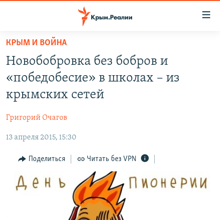
Доступность
ссылки
Вернуться
КРЫМ И ВОЙНА
к
НОВОСТИ
Новобобровка без бобров и
основному
СПЕЦПРОЕКТЫ
содержанию
«победобесие» в школах – из
ВОДА
Вернутся
ГРУЗ 200
крымских сетей
к
ИСТОРИЯ
КАРТА ВОЕННЫХ ОБЪЕКТОВ КРЫМА
главной
Григорий Очагов
ЕЩЕ
11 ЛЕТ ОККУПАЦИИ КРЫМА. 11 ИСТОРИЙ СОПРОТИВЛЕНИЯ
навигации
Вернутся
13 апреля 2015, 15:30
РАДІО СВОБОДА
ИНТЕРАКТИВ
к
КАК ОБОЙТИ БЛОКИРОВКУ
ИНФОГРАФИКА
Поделиться
Читать без VPN
поиску
ТЕЛЕПРОЕКТ КРЫМ.РЕАЛИИ
Українською
СОВЕТЫ ПРАВОЗАЩИТНИКОВ
Qırımtatar
ПРОПАВШИЕ БЕЗ ВЕСТИ