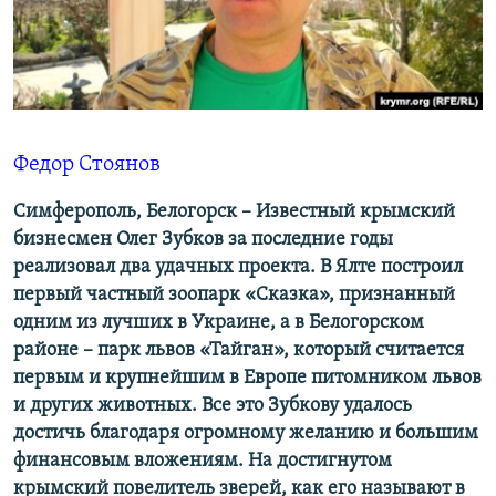
ПРИСОЕДИНЯЙТЕСЬ!
ПОБЕДИТЕЛЕЙ НЕ СУДЯТ?
КРЫМ.НЕПОКОРЕННЫЙ
ELIFBE
УКРАИНСКАЯ ПРОБЛЕМА КРЫМА
Федор Стоянов​
Все сайты RFE/RL
Симферополь, Белогорск – Известный крымский
бизнесмен Олег Зубков за последние годы
реализовал два удачных проекта. В Ялте построил
первый частный зоопарк «Сказка», признанный
одним из лучших в Украине, а в Белогорском
районе – парк львов «Тайган», который считается
первым и крупнейшим в Европе питомником львов
и других животных. Все это Зубкову удалось
достичь благодаря огромному желанию и большим
финансовым вложениям. На достигнутом
крымский повелитель зверей, как его называют в