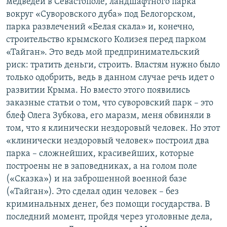
медведей в Севастополе, ландшафтного парка
вокруг «Суворовского дуба» под Белогорском,
парка развлечений «Белая скала» и, конечно,
строительство крымского Колизея перед парком
«Тайган». Это ведь мой предпринимательский
риск: тратить деньги, строить. Властям нужно было
только одобрить, ведь в данном случае речь идет о
развитии Крыма. Но вместо этого появились
заказные статьи о том, что суворовский парк – это
блеф Олега Зубкова, его маразм, меня обвиняли в
том, что я клинически нездоровый человек. Но этот
«клинически нездоровый человек» построил два
парка – сложнейших, красивейших, которые
построены не в заповедниках, а на голом поле
(«Сказка») и на заброшенной военной базе
(«Тайган»). Это сделал один человек – без
криминальных денег, без помощи государства. В
последний момент, пройдя через уголовные дела,