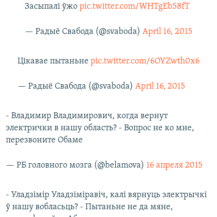
Засыпалі ўжо
pic.twitter.com/WHTgEb58fT
— Радыё Свабода (@svaboda)
April 16, 2015
Цікавае пытаньне
pic.twitter.com/6OYZwth0x6
— Радыё Свабода (@svaboda)
April 16, 2015
- Владимир Владимирович, когда вернут
электрички в нашу область? - Вопрос не ко мне,
перезвоните Обаме
— РБ головного мозга (@belamova)
16 апреля 2015
- Уладзімір Уладзіміравіч, калі вярнуць электрычкі
ў нашу вобласьць? - Пытаньне не да мяне,