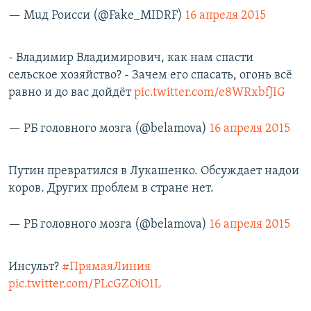
— Мuд Роисси (@Fake_MIDRF)
16 апреля 2015
- Владимир Владимирович, как нам спасти
сельское хозяйство? - Зачем его спасать, огонь всё
равно и до вас дойдёт
pic.twitter.com/e8WRxbfJIG
— РБ головного мозга (@belamova)
16 апреля 2015
Путин превратился в Лукашенко. Обсуждает надои
коров. Других проблем в стране нет.
— РБ головного мозга (@belamova)
16 апреля 2015
Инсульт?
#ПрямаяЛиния
pic.twitter.com/PLcGZOiO1L