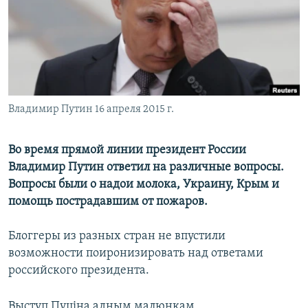
ПРИСОЕДИНЯЙТЕСЬ!
ПОБЕДИТЕЛЕЙ НЕ СУДЯТ?
КРЫМ.НЕПОКОРЕННЫЙ
ELIFBE
УКРАИНСКАЯ ПРОБЛЕМА КРЫМА
Все сайты RFE/RL
Владимир Путин 16 апреля 2015 г.
Во время прямой линии президент России
Владимир Путин ответил на различные вопросы.
Вопросы были о надои молока, Украину, Крым и
помощь пострадавшим от пожаров.
Блоггеры из разных стран не впустили
возможности поиронизировать над ответами
российского президента.
Выступ Пуціна адным малюнкам