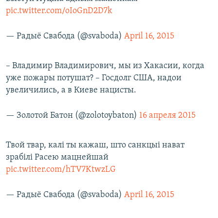
pic.twitter.com/oIoGnD2D7k
— Радыё Свабода (@svaboda)
April 16, 2015
– Владимир Владимирович, мы из Хакасии, когда
уже пожары потушат? – Госдолг США, надои
увеличились, а в Киеве нацисты.
— Золотой Батон (@zolotoybaton)
16 апреля 2015
Твой твар, калі ты кажаш, што санкцыі нават
зрабілі Расею мацнейшай
pic.twitter.com/hTV7KtwzLG
— Радыё Свабода (@svaboda)
April 16, 2015