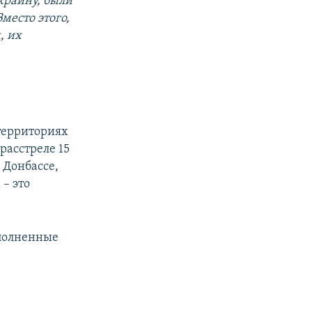
Украину, были
место этого,
, их
территориях
расстреле 15
 Донбассе,
– это
аполненные