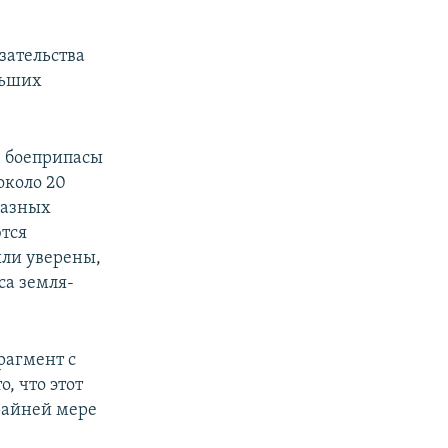
азательства
льших
е боеприпасы
около 20
разных
ются
ыли уверены,
са земля-
рагмент с
, что этот
райней мере