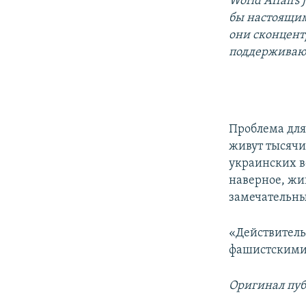
World Affairs
бы настоящим
они сконцент
поддержива
Проблема для
живут тысячи
украинских в
наверное, жив
замечательны
«Действитель
фашистскими
Оригинал пуб