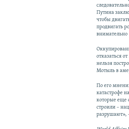
следовательн
Путина заклю
чтобы двигат
продвигать ро
внимательно б
Оккупированн
отказаться о
нельзя постр
Мотыль в ам
По его мнени
катастрофе н
которые еще 
строили – нац
разрушают», 