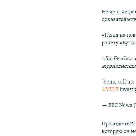
Немецкий рак
доказательст
«Глядя на пов
ракету «Бук».
«Би-Би-Си»: 
журналистски
"Some call me a
#MH17
investi
— BBC News (
Президент Ро
которую он ис