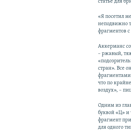
статье для б
«Я посетил ме
неподвижно т
фрагментов с 
Аккерманс со
– ржавый, тя
«подозритель
стран». Все о
фрагментами 
что по крайн
воздух», – пи
Одним из гла
буквой «Ц» и 
фрагмент при
для одного ти