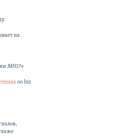
у.
ывает на
м
нии MH17»
ermans
on his
гналов,
 также