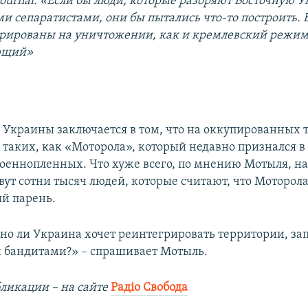
 Journal: «Если бы люди, которые разоряют Восточную 
и сепаратистами, они бы пытались что-то построить. В
рированы на уничтожении, как и кремлевский режим
ющий»
 Украины заключается в том, что на оккупированных 
 таких, как «Моторола», который недавно признался в 
оеннопленных. Что хуже всего, по мнению Мотыля, на
ут сотни тысяч людей, которые считают, что Моторола 
й парень.
но ли Украина хочет реинтегрировать территории, з
 бандитами?» – спрашивает Мотыль.
ликации – на сайте
Радіо Свобода