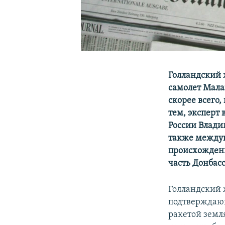
Голландский 
самолет Мала
скорее всего
тем, эксперт
России Влади
также междун
происхождени
часть Донбас
Голландский 
подтверждающ
ракетой земля