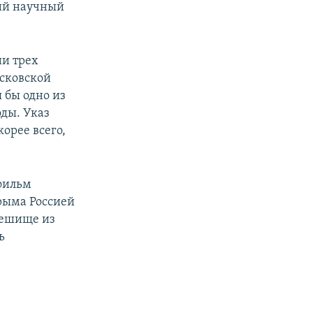
ий научный
ии трех
осковской
я бы одно из
оды. Указ
орее всего,
фильм
рыма Россией
мешище из
ь
,