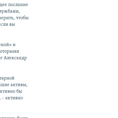
ящее послание
службами,
мерить, чтобы
если вы
еной» и
 которыми
ог Александр
итарной
ьшие активы,
активно бы
, – активно