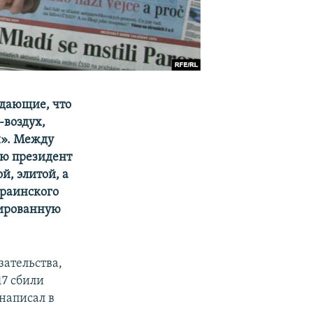
ждающие, что
-воздух,
и». Между
ую президент
й, элитой, а
раинского
пированную
ательства,
7 сбили
 написал в