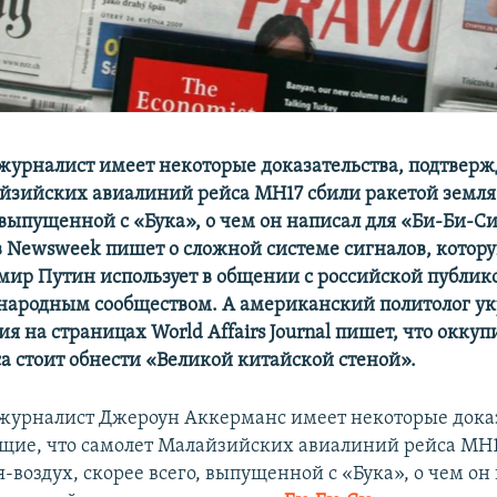
журналист имеет некоторые доказательства, подтвер
йзийских авиалиний рейса MH17 сбили ракетой земля
, выпущенной с «Бука», о чем он написал для «Би-Би-С
 в Newsweek пишет о сложной системе сигналов, котор
мир Путин использует в общении с российской публико
ародным сообществом. А американский политолог ук
я на страницах World Affairs Journal пишет, что окку
са стоит обнести «Великой китайской стеной».
журналист Джероун Аккерманс имеет некоторые доказ
ие, что самолет Малайзийских авиалиний рейса MH1
-воздух, скорее всего, выпущенной с «Бука», о чем он