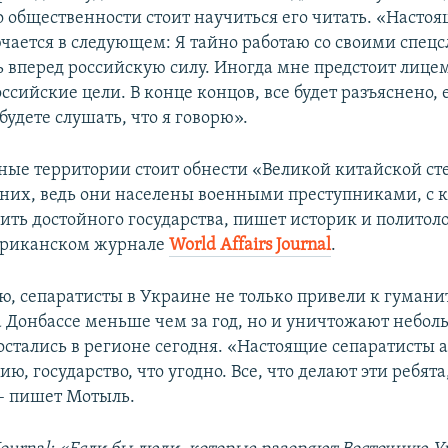
о общественности стоит научиться его читать. «Насто
чается в следующем: Я тайно работаю со своими спец
ь вперед российскую силу. Иногда мне предстоит лице
ссийские цели. В конце концов, все будет разъяснено, 
удете слушать, что я говорю».
ые территории стоит обнести «Великой китайской ст
т них, ведь они населены военными преступниками, с
оить достойного государства, пишет историк и политол
ериканском журнале
World Affairs Journal
.
ю, сепаратисты в Украине не только привели к гуман
а Донбассе меньше чем за год, но и уничтожают небол
остались в регионе сегодня. «Настоящие сепаратисты 
ию, государство, что угодно. Все, что делают эти ребята
– пишет Мотыль.