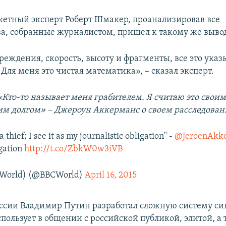
етный эксперт Роберт Шмакер, проанализировав все
ва, собранные журналистом, пришел к такому же вывод
реждения, скорость, высоту и фрагменты, все это указ
 Для меня это чистая математика», – сказал эксперт.
«Кто-то называет меня грабителем. Я считаю это свои
м долгом» – Джероун Аккерманс о своем расследова
 thief; I see it as my journalistic obligation" -
@JeroenAkk
gation
http://t.co/ZbkW0w3iVB
World) (@BBCWorld)
April 16, 2015
ссии Владимир Путин разработал сложную систему си
пользует в общении с российской публикой, элитой, а