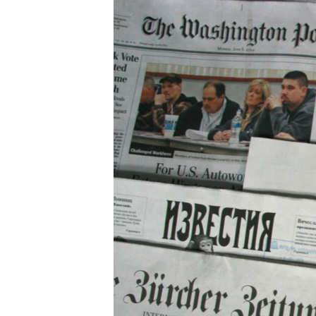
ПОБЕДИТЕЛЕЙ НЕ СУДЯТ?
КРЫМ.НЕПОКОРЕННЫЙ
ELIFBE
УКРАИНСКАЯ ПРОБЛЕМА КРЫМА