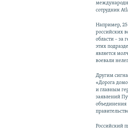
международн
сотрудник At
Например, 25
российских в
области – за 
этих подразде
является мол
воевали нелег
Другим сигн
«Дорога домо
и главным ге
заявлений Пу
объединения 
правительств
Российский пр