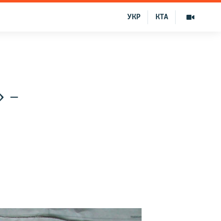
УКР
КТА
» –