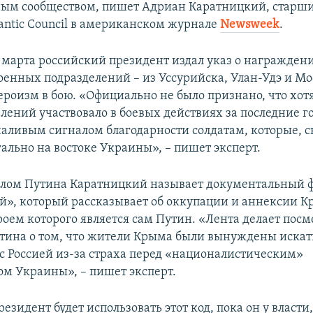
ым сообществом, пишет Адриан Каратницкий, старш
lantic Council в американском журнале
Newsweek
.
 марта российский президент издал указ о награжден
оенных подразделений – из Уссурийска, Улан-Удэ и М
героизм в бою. «Официально не было признано, что хот
лений участвовало в боевых действиях за последние г
чаливым сигналом благодарности солдатам, которые, ск
ально на востоке Украины», – пишет эксперт.
алом Путина Каратницкий называет документальный 
й», который рассказывает об оккупации и аннексии К
роем которого является сам Путин. «Лента делает пос
тина о том, что жители Крыма были вынуждены искат
с Россией из-за страха перед «националистическим»
ом Украины», – пишет эксперт.
езидент будет использовать этот код, пока он у власти