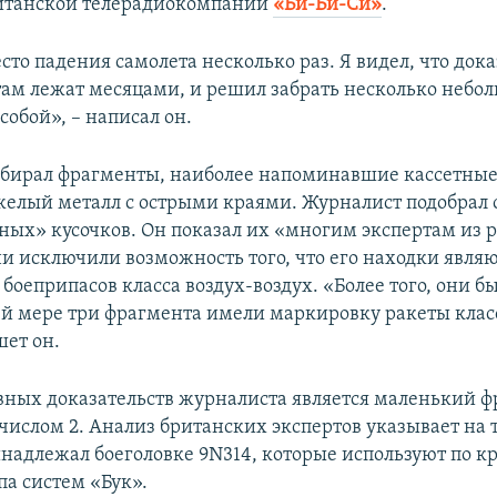
ританской телерадиокомпании
«Би-Би-Си»
.
сто падения самолета несколько раз. Я видел, что док
ам лежат месяцами, и решил забрать несколько небо
собой», – написал он.
бирал фрагменты, наиболее напоминавшие кассетны
желый металл с острыми краями. Журналист подобрал 
ных» кусочков. Он показал их «многим экспертам из 
ни исключили возможность того, что его находки явля
боеприпасов класса воздух-воздух. «Более того, они б
ей мере три фрагмента имели маркировку ракеты клас
шет он.
вных доказательств журналиста является маленький ф
числом 2. Анализ британских экспертов указывает на то
надлежал боеголовке 9N314, которые используют по к
па систем «Бук».