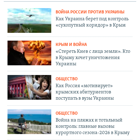
ВОЙНА РОССИИ ПРОТИВ УКРАИНЫ
Как Украина берет под контроль
«сухопутный коридор» в Крым
КРЫМ И ВОЙНА
«Стереть Киев с лица земли». Кто
в Крыму хочет уничтожения
Украины
ОБЩЕСТВО
Как Россия «мотивирует»
крымских абитуриентов
поступать в вузы Украины
ОБЩЕСТВО
Война на пляжах и тотальный
контроль: главные вызовы
курортного сезона-2026 в Крыму