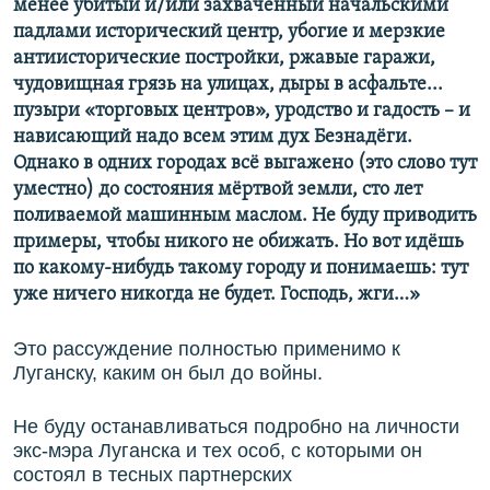
менее убитый и/или захваченный начальскими
падлами исторический центр, убогие и мерзкие
антиисторические постройки, ржавые гаражи,
чудовищная грязь на улицах, дыры в асфальте...
пузыри «торговых центров», уродство и гадость – и
нависающий надо всем этим дух Безнадёги.
Однако в одних городах всё выгажено (это слово тут
уместно) до состояния мёртвой земли, сто лет
поливаемой машинным маслом. Не буду приводить
примеры, чтобы никого не обижать. Но вот идёшь
по какому-нибудь такому городу и понимаешь: тут
уже ничего никогда не будет. Господь, жги…»
Это рассуждение полностью применимо к
Луганску, каким он был до войны.
Не буду останавливаться подробно на личности
экс-мэра Луганска и тех особ, с которыми он
состоял в тесных партнерских