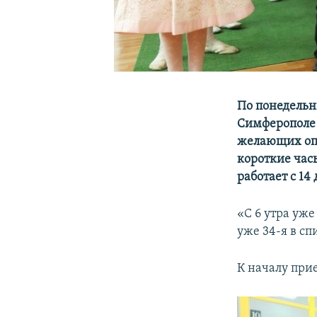
По понедельн
Симферополе 
желающих опр
короткие час
работает с 14 д
«С 6 утра уже
уже 34-я в сп
К началу при