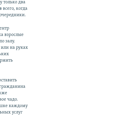
у только два
 всего, когда
 очередники.
ентр
ка взрослые
по залу.
или на руках
ьких
ормить
оставить
 гражданина
акже
вое чадо.
кошке каждому
ьных услуг