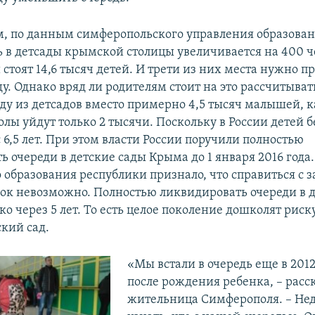
, по данным симферопольского управления образова
ь в детсады крымской столицы увеличивается на 400 ч
 стоят 14,6 тысяч детей. И трети из них места нужно п
ду. Однако вряд ли родителям стоит на это рассчитывать
у из детсадов вместо примерно 4,5 тысяч малышей, к
лы уйдут только 2 тысячи. Поскольку в России детей б
с 6,5 лет. При этом власти России поручили полностью
 очереди в детские сады Крыма до 1 января 2016 года.
 образования республики признало, что справиться с з
ок невозможно. Полностью ликвидировать очереди в 
о через 5 лет. То есть целое поколение дошколят риску
ский сад.
«Мы встали в очередь еще в 2012 
после рождения ребенка, – расс
жительница Симферополя. – Не