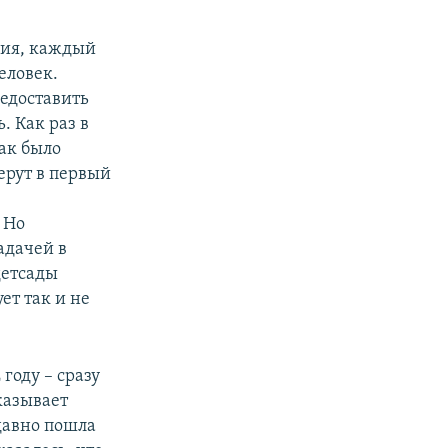
ния, каждый
еловек.
редоставить
. Как раз в
ак было
ерут в первый
 Но
адачей в
детсады
ет так и не
году – сразу
казывает
давно пошла