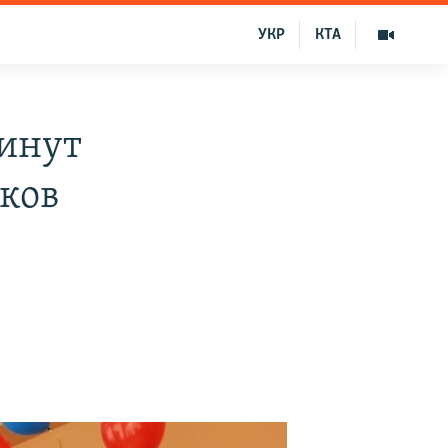
УКР
КТА
инут
иков