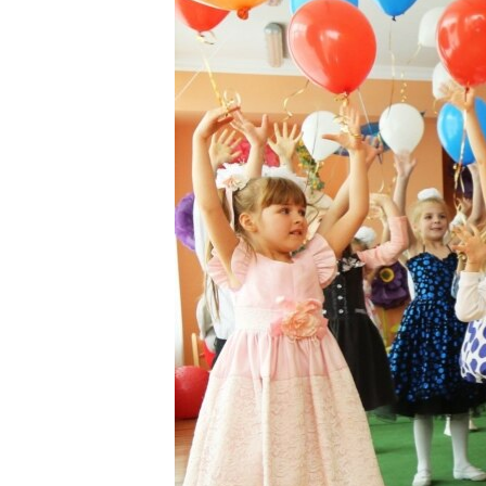
ПОБЕДИТЕЛЕЙ НЕ СУДЯТ?
КРЫМ.НЕПОКОРЕННЫЙ
ELIFBE
УКРАИНСКАЯ ПРОБЛЕМА КРЫМА