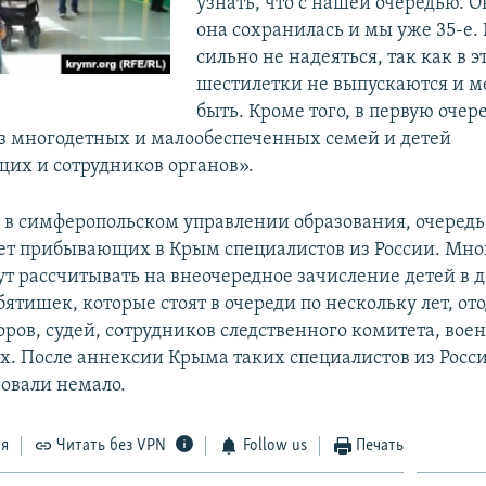
узнать, что с нашей очередью. О
она сохранилась и мы уже 35-е.
сильно не надеяться, так как в э
шестилетки не выпускаются и м
быть. Кроме того, в первую очере
из многодетных и малообеспеченных семей и детей
их и сотрудников органов».
 в симферопольском управлении образования, очередь
счет прибывающих в Крым специалистов из России. Мно
ут рассчитывать на внеочередное зачисление детей в д
ятишек, которые стоят в очереди по нескольку лет, от
оров, судей, сотрудников следственного комитета, во
х. После аннексии Крыма таких специалистов из Росс
овали немало.
ся
Читать без VPN
Follow us
Печать