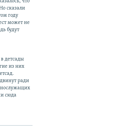
казалось, что
 Но сказали
том году
ест может не
дь будут
 в детсады
гие из них
етсад.
одвинут ради
еннослужащих
ии сюда