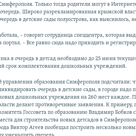
Симферополя. Только тогда родители могут в Интернете
 очередь. Широко разрекламированная крымской вла
чередь в детские сады полуострова, как выяснилось, не
аботала, – говорит сотрудница спеццентра, которая вы
а портал. – Все равно сюда надо приходить и регистрир
нка в очередь в детсад необходимо до 25 июня текущег
ый срок комплектования дошкольных учреждений.
В управлении образования Симферополя подсчитали: 
ликвидировать очередь в детские сады, в городе надо п
новых дошкольных учреждения на 260 мест каждое. П
власти делают противоречивые заявления. К примеру, 
комитета Госсовета по образованию Владимир Бобков с
места для строительства новых детсадов в Симферополе
рода Виктор Агеев пообещал построить несколько новы
оду уменьшить очередь.