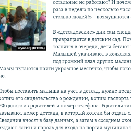
остальные не работают? И почем
раза в неделю по несколько часов
столько людей!» – возмущаются
В «детсадовские» дни сам спецц
превращается в детский сад. По
толпятся в очереди, дети бегают 
Малышей укачивают в колясках 
под громкий плач других мален
 Мамы пытаются найти укромное местечко, чтобы пок
ью.
Чтобы поставить малыша на учет в детсад, нужно пред
копию его свидетельства о рождении, копию паспорта
РФ одного из родителей и номер телефона. Родители т
называют номер детсада, в который хотели бы отдать с
Сведения вносят в базу данных, а затем в соседнем о
выдают логин и пароль для входа на портал муниципал