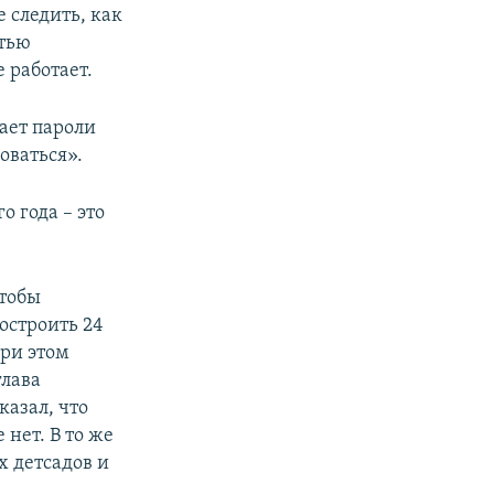
 следить, как
стью
 работает.
дает пароли
оваться».
о года – это
чтобы
остроить 24
ри этом
глава
казал, что
 нет. В то же
х детсадов и