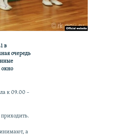
1 в
мная очередь
енные
 окно
ла к 09.00 –
 приходить.
ринимают, а