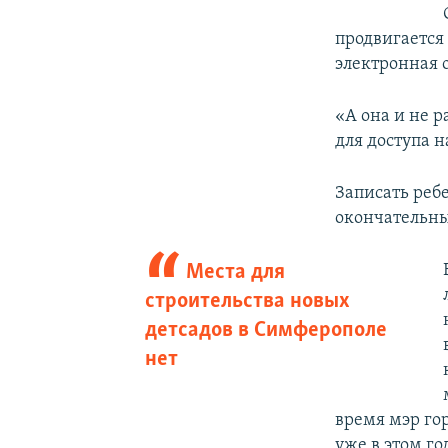
продвигается
электронная о
«А она и не р
для доступа н
Записать ребе
окончательн
Места для
строительства новых
детсадов в Симферополе
нет
время мэр го
уже в этом г