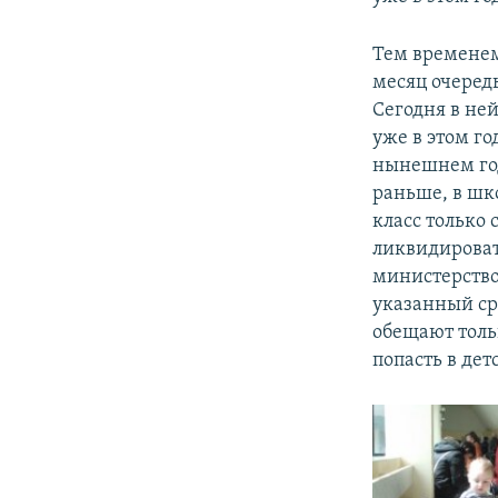
Тем временем
месяц очеред
Сегодня в ней
уже в этом го
нынешнем год
раньше, в шко
класс только 
ликвидировать
министерство
указанный ср
обещают тольк
попасть в дет