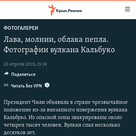
Доступность
ссылки
Вернуться
ФОТОГАЛЕРЕИ
к
НОВОСТИ
Лава, молнии, облака пепла.
основному
СПЕЦПРОЕКТЫ
содержанию
Фотографии вулкана Кальбуко
ВОДА
Вернутся
ГРУЗ 200
к
25 апреля 2015, 15:14
ИСТОРИЯ
КАРТА ВОЕННЫХ ОБЪЕКТОВ КРЫМА
главной
Поделиться
ЕЩЕ
11 ЛЕТ ОККУПАЦИИ КРЫМА. 11 ИСТОРИЙ СОПРОТИВЛЕНИЯ
навигации
Вернутся
Читать без VPN
РАДІО СВОБОДА
ИНТЕРАКТИВ
к
КАК ОБОЙТИ БЛОКИРОВКУ
ИНФОГРАФИКА
поиску
Президент Чили объявила в стране чрезвычайное
ТЕЛЕПРОЕКТ КРЫМ.РЕАЛИИ
положение из-за внезапного извержения вулкана
Українською
Кальбуко. Из опасной зоны эвакуированы около
СОВЕТЫ ПРАВОЗАЩИТНИКОВ
Qırımtatar
четырех тысяч человек. Вулкан спал несколько
ПРОПАВШИЕ БЕЗ ВЕСТИ
десятков лет.