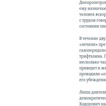
Днепропетров
ему назначаю
человек вско
с трудом гово
состоянии пис
В течение дв
«лечили» пре
галоперидоло
трифтазина. 
несколько час
приведет к же
проводили «о
его убеждения
Лишь длитель
демократичес
Ходорович на