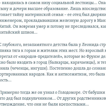
– находилась в самом низу социальной лестницы... Она
сыну и дочери высшее образование. Лишь впоследств
узнает тайну материнской семьи – ее отец был дворян
инженером, прокладывавшим железную дорогу в Ма
Китай. Он вовремя умер и потому не преследовался, ка
китайский шпион…
С глубокого, незапамятного детства была у Леонида ст
пняка тяга к горам и жителям этих мест. Но взрослый 
ерегал от «народов-предателей», которые во Фрунзе д
но было входить в город (балкарцы, карачаевцы), и тех
няла (чеченцы, ингуши). Постепенно дошла до сознан
ортированных народов. Как и антисемитизм, это была
сть...
Примерно тогда же он узнал о Голодоморе. От бабушки
что дед был подкулачником... От других родственников
утверждение, что они не были крепостными...