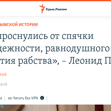
РЫМСКОЙ ИСТОРИИ
роснулись от спячки
дежности, равнодушного
тия рабства», – Леонид
ский
16:15
ся
Читать без VPN