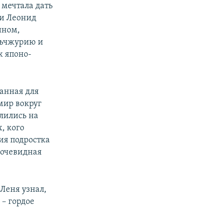
 мечтала дать
ии Леонид
ином,
ньчжурию и
к японо-
ранная для
мир вокруг
елились на
, кого
ия подростка
 очевидная
 Леня узнал,
 – гордое