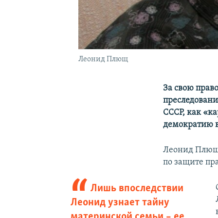
Леонид Плющ
За свою прав
преследовани
СССР, как «ка
демократию в
Леонид Плющ 
по защите пра
Лишь впоследствии
Леонид узнает тайну
материнской семьи – ее