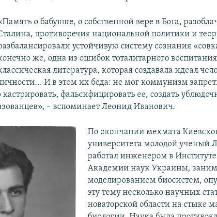
«Память о бабушке, о собственной вере в Бога, разобл
Сталина, противоречия национальной политики и тео
разбалансировали устойчивую систему сознания «совка
конечно же, одна из ошибок тоталитарного воспитания
классическая литература, которая создавала идеал чел
личности... И в этом их беда: не мог коммунизм запрет
 кастрировать, фальсифицировать ее, создать ублюдоч
азованцев», – вспоминает Леонид Иванович.
По окончании мехмата Киевско
университета молодой ученый
работал инженером в Институт
Академии наук Украины, заним
моделированием биосистем, опу
эту тему несколько научных стат
новаторской области на стыке 
биологии. Наука была противоя