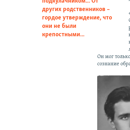
подкулачником... От
других родственников –
гордое утверждение, что
они не были
крепостными...
Он мог только
сознание обр