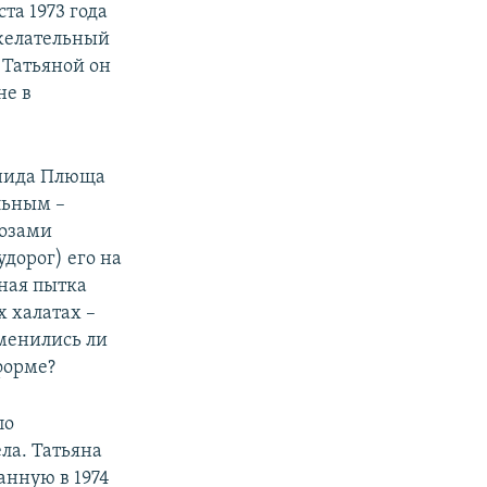
та 1973 года
желательный
 Татьяной он
не в
онида Плюща
льным –
дозами
дорог) его на
рная пытка
х халатах –
зменились ли
форме?
по
ла. Татьяна
анную в 1974