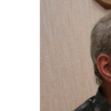
ПОБЕДИТЕЛЕЙ НЕ СУДЯТ?
КРЫМ.НЕПОКОРЕННЫЙ
ELIFBE
УКРАИНСКАЯ ПРОБЛЕМА КРЫМА