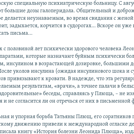
скую специальную психиатрическую больницу. С авгус
т большие дозы галоперидола. Общительный и добро
ре делается неузнаваемым, во время свидания с женой
рит, задыхается, корчится в судорогах… Вскоре он уже 
ать письма...
ух с половиной лет психически здорового человека Ле
паратами, которые назначают буйным психически бо
м, инсулином в возрастающей дозировке, большими 
После уколов инсулина (ожидая инсулинового шока и су
ов привязывают к кровати. В надежде, что эта регуля
лаемым результатам, «врачи», а точнее палачи в белы
здоровительные» беседы, справляясь у Плюща, – не и
 и не согласится ли он отречься от них в письменной 
ная и упорная борьба Татьяны Плющ, его соратников 
кому движению привели к международной огласке де
писала книгу «История болезни Леонида Плюща», изд