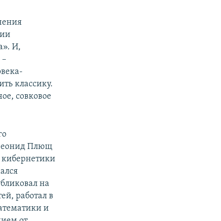
ачения
рии
». И,
 –
овека-
ить классику.
ное, совковое
го
 Леонид Плющ
е кибернетики
ался
бликовал на
ей, работал в
математики и
дием от