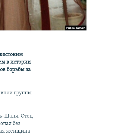
 жестоким
ем в истории
ов борьбы за
ивной группы
нь-Шаня. Отец
опал без
ская женщина