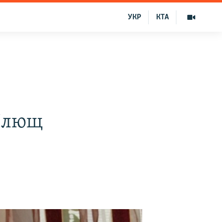
УКР
КТА
 Плющ