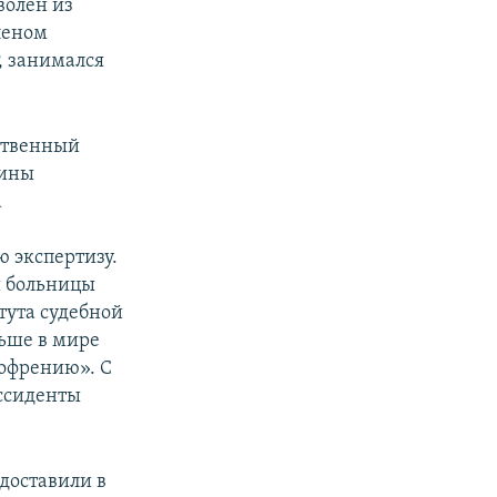
волен из
леном
, занимался
дственный
аины
а
 экспертизу.
й больницы
тута судебной
льше в мире
офрению». С
иссиденты
 доставили в