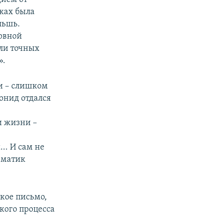
уках была
льшь.
овной
ели точных
».
и – слишком
онид отдался
 жизни –
. И сам не
ематик
зкое письмо,
кого процесса