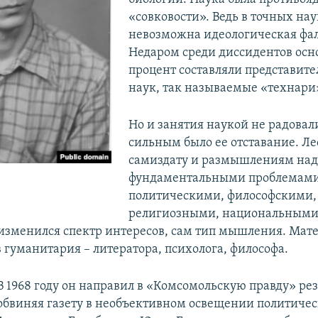
«совковости». Ведь в точных на
невозможна идеологическая фа
Недаром среди диссидентов осн
процент составляли представит
наук, так называемые «технари
Но и занятия наукой не радовал
сильным было ее отставание. Ле
самиздату и размышлениям над
фундаментальными проблемами
политическими, философскими,
религиозными, национальными..
 изменился спектр интересов, сам тип мышления. Мат
 гуманитария – литератора, психолога, философа.
В 1968 году он направил в «Комсомольскую правду» ре
обвиняя газету в необъективном освещении политичес