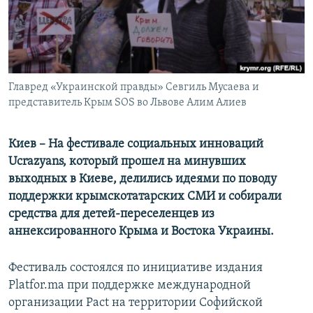
ПРИСОЕДИНЯЙТЕСЬ!
ПОБЕДИТЕЛЕЙ НЕ СУДЯТ?
КРЫМ.НЕПОКОРЕННЫЙ
ELIFBE
Главред «Украинской правды» Севгиль Мусаева и
УКРАИНСКАЯ ПРОБЛЕМА КРЫМА
представитель Крым SOS во Львове Алим Алиев
Все сайты RFE/RL
Киев – На фестивале социальных инноваций
Ucrazyans
, который прошел на минувших
выходных в Киеве, делились идеями по поводу
поддержки крымскотатарских СМИ и собирали
средства для детей-переселенцев из
аннексированного Крыма и Востока Украины.
Фестиваль состоялся по инициативе издания
Platfor.ma при поддержке международной
организации Pact на территории Софийской