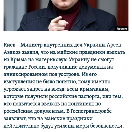
ПРИСОЕДИНЯЙТЕСЬ!
ПОБЕДИТЕЛЕЙ НЕ СУДЯТ?
КРЫМ.НЕПОКОРЕННЫЙ
ELIFBE
УКРАИНСКАЯ ПРОБЛЕМА КРЫМА
Все сайты RFE/RL
Киев – Министр внутренних дел Украины Арсен
Аваков заявил, что на майские праздники въехать
из Крыма на материковую Украину не смогут
граждане России, получившие документы на
аннексированном пол уострове. Из его
выступления не было понятно, кому именно
угрожает запрет на въезд: всем крымчанам,
которые получили российские паспорта, или тем,
кто попытается въехать на континент по
российским документам. В Госпогранслужбе
заявляют, что на майские праздники
действительно будут усилены меры безопасности,