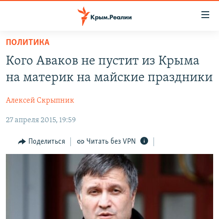
Доступность
ссылки
Вернуться
ПОЛИТИКА
к
НОВОСТИ
Кого Аваков не пустит из Крыма
основному
СПЕЦПРОЕКТЫ
содержанию
на материк на майские праздники
ВОДА
Вернутся
ГРУЗ 200
к
Алексей Скрыпник
ИСТОРИЯ
КАРТА ВОЕННЫХ ОБЪЕКТОВ КРЫМА
главной
27 апреля 2015, 19:59
ЕЩЕ
11 ЛЕТ ОККУПАЦИИ КРЫМА. 11 ИСТОРИЙ СОПРОТИВЛЕНИЯ
навигации
Вернутся
РАДІО СВОБОДА
ИНТЕРАКТИВ
Поделиться
Читать без VPN
к
КАК ОБОЙТИ БЛОКИРОВКУ
ИНФОГРАФИКА
поиску
ТЕЛЕПРОЕКТ КРЫМ.РЕАЛИИ
Українською
СОВЕТЫ ПРАВОЗАЩИТНИКОВ
Qırımtatar
ПРОПАВШИЕ БЕЗ ВЕСТИ