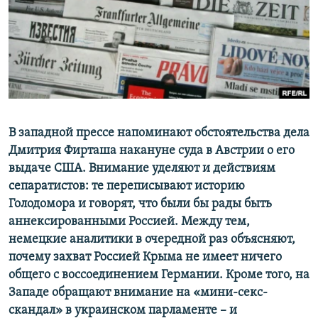
ПРИСОЕДИНЯЙТЕСЬ!
ПОБЕДИТЕЛЕЙ НЕ СУДЯТ?
КРЫМ.НЕПОКОРЕННЫЙ
ELIFBE
УКРАИНСКАЯ ПРОБЛЕМА КРЫМА
Все сайты RFE/RL
В западной прессе напоминают обстоятельства дела
Дмитрия Фирташа накануне суда в Австрии о его
выдаче США. Внимание уделяют и действиям
сепаратистов: те переписывают историю
Голодомора и говорят, что были бы рады быть
аннексированными Россией. Между тем,
немецкие аналитики в очередной раз объясняют,
почему захват Россией Крыма не имеет ничего
общего с воссоединением Германии. Кроме того, на
Западе обращают внимание на «мини-секс-
скандал» в украинском парламенте – и