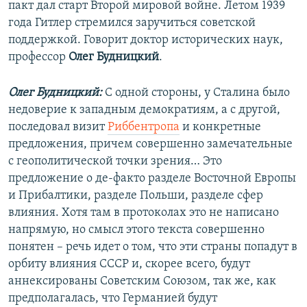
пакт дал старт Второй мировой войне. Летом 1939
года Гитлер стремился заручиться советской
поддержкой. Говорит доктор исторических наук,
профессор
Олег Будницкий
.
Олег Будницкий:
С одной стороны, у Сталина было
недоверие к западным демократиям, а с другой,
последовал визит
Риббентропа
и конкретные
предложения, причем совершенно замечательные
с геополитической точки зрения… Это
предложение о де-факто разделе Восточной Европы
и Прибалтики, разделе Польши, разделе сфер
влияния. Хотя там в протоколах это не написано
напрямую, но смысл этого текста совершенно
понятен – речь идет о том, что эти страны попадут в
орбиту влияния СССР и, скорее всего, будут
аннексированы Советским Союзом, так же, как
предполагалась, что Германией будут