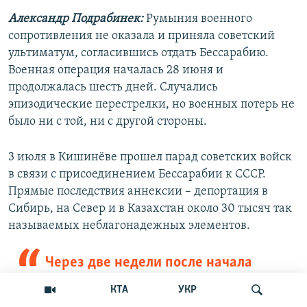
Александр Подрабинек:
Румыния военного
сопротивления не оказала и приняла советский
ультиматум, согласившись отдать Бессарабию.
Военная операция началась 28 июня и
продолжалась шесть дней. Случались
эпизодические перестрелки, но военных потерь не
было ни с той, ни с другой стороны.
3 июля в Кишинёве прошел парад советских войск
в связи с присоединением Бессарабии к СССР.
Прямые последствия аннексии – депортация в
Сибирь, на Север и в Казахстан около 30 тысяч так
называемых неблагонадежных элементов.
Через две недели после начала
Второй мировой войны Советский Союз
КТА
УКР
начал в Европе активные военные