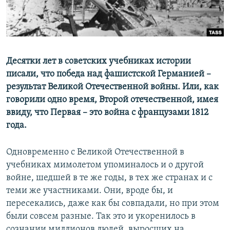
ПРИСОЕДИНЯЙТЕСЬ!
ПОБЕДИТЕЛЕЙ НЕ СУДЯТ?
КРЫМ.НЕПОКОРЕННЫЙ
ELIFBE
Десятки лет в советских учебниках истории
УКРАИНСКАЯ ПРОБЛЕМА КРЫМА
писали, что победа над фашистской Германией –
Все сайты RFE/RL
результат Великой Отечественной войны. Или, как
говорили одно время, Второй отечественной, имея
ввиду, что Первая – это война с французами 1812
года.
Одновременно с Великой Отечественной в
учебниках мимолетом упоминалось и о другой
войне, шедшей в те же годы, в тех же странах и с
теми же участниками. Они, вроде бы, и
пересекались, даже как бы совпадали, но при этом
были совсем разные. Так это и укоренилось в
сознании миллионов людей, выросших на