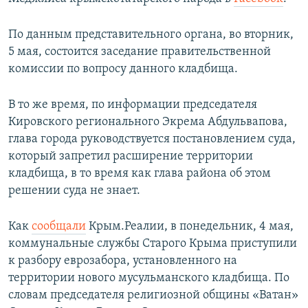
ПРИСОЕДИНЯЙТЕСЬ!
ПОБЕДИТЕЛЕЙ НЕ СУДЯТ?
По данным представительного органа, во вторник,
КРЫМ.НЕПОКОРЕННЫЙ
5 мая, состоится заседание правительственной
ELIFBE
комиссии по вопросу данного кладбища.
УКРАИНСКАЯ ПРОБЛЕМА КРЫМА
В то же время, по информации председателя
Все сайты RFE/RL
Кировского регионального Экрема Абдульвапова,
глава города руководствуется постановлением суда,
который запретил расширение территории
кладбища, в то время как глава района об этом
решении суда не знает.
Как
сообщали
Крым.Реалии, в понедельник, 4 мая,
коммунальные службы Старого Крыма приступили
к разбору еврозабора, установленного на
территории нового мусульманского кладбища. По
словам председателя религиозной общины «Ватан»