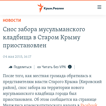
Доступность
ссылки
Вернуться
НОВОСТИ
к
НОВОСТИ
Снос забора мусульманского
основному
СПЕЦПРОЕКТЫ
содержанию
кладбища в Старом Крыму
ВОДА
Вернутся
ГРУЗ 200
приостановлен
к
ИСТОРИЯ
КАРТА ВОЕННЫХ ОБЪЕКТОВ КРЫМА
главной
04 мая 2015, 16:17
ЕЩЕ
11 ЛЕТ ОККУПАЦИИ КРЫМА. 11 ИСТОРИЙ СОПРОТИВЛЕНИЯ
навигации
Вернутся
Поделиться
Читать без VPN
РАДІО СВОБОДА
ИНТЕРАКТИВ
к
После того, как местная громада обратилась к
КАК ОБОЙТИ БЛОКИРОВКУ
ИНФОГРАФИКА
поиску
представителям власти Старого Крыма (Кировский
ТЕЛЕПРОЕКТ КРЫМ.РЕАЛИИ
район), снос забора на территории нового
Українською
мусульманского кладбища города был
СОВЕТЫ ПРАВОЗАЩИТНИКОВ
Qırımtatar
приостановлен. Об этом сообщается на странице
ПРОПАВШИЕ БЕЗ ВЕСТИ
Меджлиса крымскотатарского народа в
Facebook
.