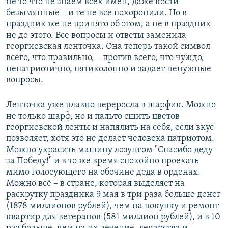
не то что не знаем всех имен, даже кости
безымянные – и те не все похоронили. Но в
праздник же не принято об этом, а не в праздник
не до этого. Все вопросы и ответы заменила
георгиевская ленточка. Она теперь такой символ
всего, что правильно, – против всего, что чуждо,
непатриотично, пятиколонно и задает ненужные
вопросы.
Ленточка уже плавно переросла в шарфик. Можно
не только шарф, но и пальто сшить цветов
георгиевской ленты и напялить на себя, если вкус
позволяет, хотя это не делает человека патриотом.
Можно украсить машину лозунгом "Спасибо деду
за Победу!" и в то же время спокойно проехать
мимо голосующего на обочине деда в орденах.
Можно всё – в стране, которая выделяет на
раскрутку праздника 9 мая в три раза больше денег
(1878 миллионов рублей), чем на покупку и ремонт
квартир для ветеранов (581 миллион рублей), и в 10