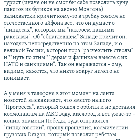
турист (иначе он не смог бы себе позволить кучу
пакетов из бутиков на авеню Монтень)
залихватски кричит кому-то в трубку совсем не
отечественного айфона все, что он думает о
"пиндосах", которых мы "накроем нашими
ракетами". Об "обнаглевшем" Западе кричит он,
находясь непосредственно на этом Западе, и о
великой России, которой пора "расчехлить стволы"
и **нуть по этим **дерам и фашикам вместе с их
НАТО и санкциями". Так он выражается – ему,
видимо, кажется, что никто вокруг ничего не
понимает.
А у меня в телефоне в этот момент на ленте
новостей выскакивает, что вместо нашего
"Прогресса", который сошел с орбиты и не доставил
космонавтам на МКС воду, кислород и вот ужас-то –
копию знамени Победы, туда отправится
"пиндосовский", прошу прощения, космический
грузовик Dragon, который позволит ребятам