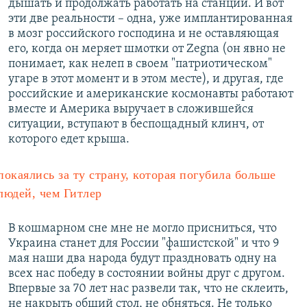
дышать и продолжать работать на станции. И вот
эти две реальности – одна, уже имплантированная
в мозг российского господина и не оставляющая
его, когда он меряет шмотки от Zegna (он явно не
понимает, как нелеп в своем "патриотическом"
угаре в этот момент и в этом месте), и другая, где
российские и американские космонавты работают
вместе и Америка выручает в сложившейся
ситуации, вступают в беспощадный клинч, от
которого едет крыша.
окаялись за ту страну, которая погубила больше
людей, чем Гитлер
В кошмарном сне мне не могло присниться, что
Украина станет для России "фашистской" и что 9
мая наши два народа будут праздновать одну на
всех нас победу в состоянии войны друг с другом.
Впервые за 70 лет нас развели так, что не склеить,
не накрыть общий стол, не обняться. Не только