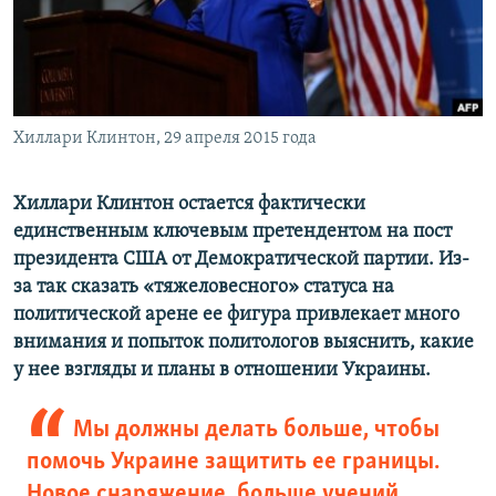
ПРИСОЕДИНЯЙТЕСЬ!
ПОБЕДИТЕЛЕЙ НЕ СУДЯТ?
КРЫМ.НЕПОКОРЕННЫЙ
ELIFBE
Хиллари Клинтон, 29 апреля 2015 года
УКРАИНСКАЯ ПРОБЛЕМА КРЫМА
Все сайты RFE/RL
Хиллари Клинтон остается фактически
единственным ключевым претендентом на пост
президента США от Демократической партии. Из-
за так сказать «тяжеловесного» статуса на
политической арене ее фигура привлекает много
внимания и попыток политологов выяснить, какие
у нее взгляды и планы в отношении Украины.
Мы должны делать больше, чтобы
помочь Украине защитить ее границы.
Новое снаряжение, больше учений