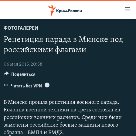
Доступность
ссылки
Вернуться
ФОТОГАЛЕРЕИ
к
НОВОСТИ
Репетиция парада в Минске под
основному
СПЕЦПРОЕКТЫ
содержанию
российскими флагами
ВОДА
Вернутся
ГРУЗ 200
к
06 мая 2015, 20:58
ИСТОРИЯ
КАРТА ВОЕННЫХ ОБЪЕКТОВ КРЫМА
главной
Поделиться
ЕЩЕ
11 ЛЕТ ОККУПАЦИИ КРЫМА. 11 ИСТОРИЙ СОПРОТИВЛЕНИЯ
навигации
Вернутся
Читать без VPN
РАДІО СВОБОДА
ИНТЕРАКТИВ
к
КАК ОБОЙТИ БЛОКИРОВКУ
ИНФОГРАФИКА
поиску
В Минске прошла репетиция военного парада.
ТЕЛЕПРОЕКТ КРЫМ.РЕАЛИИ
Колонна военной техники на треть состояла из
Українською
российских военных расчетов. Среди них были
СОВЕТЫ ПРАВОЗАЩИТНИКОВ
Qırımtatar
замечены российские боевые машины нового
ПРОПАВШИЕ БЕЗ ВЕСТИ
образца - БМП4 и БМД2.