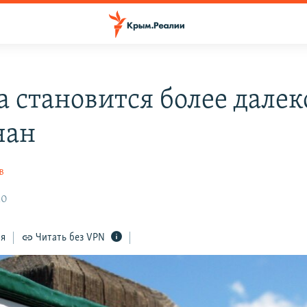
а становится более далек
чан
в
10
ся
Читать без VPN