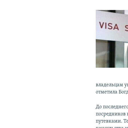
владельцам у
отметила Бог
До последнег
посредников в
путевками. Т