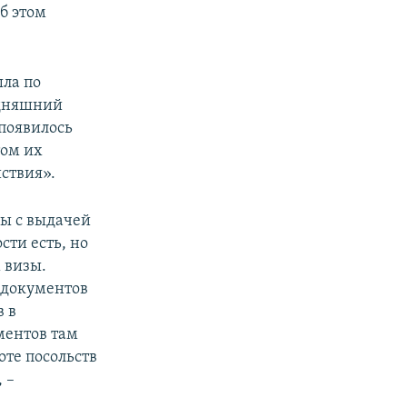
б этом
ыла по
одняшний
 появилось
том их
ствия».
ны с выдачей
ти есть, но
 визы.
 документов
в в
ментов там
оте посольств
 –