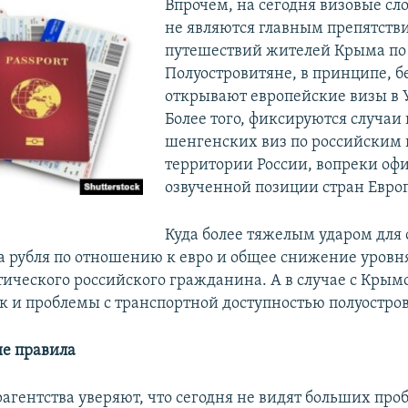
Впрочем, на сегодня визовые сл
не являются главным препятств
путешествий жителей Крыма по
Полуостровитяне, в принципе, 
открывают европейские визы в 
Более того, фиксируются случаи
шенгенских виз по российским 
территории России, вопреки оф
озвученной позиции стран Евро
Куда более тяжелым ударом для 
а рубля по отношению к евро и общее снижение уров
тического российского гражданина. А в случае с Кры
ок и проблемы с транспортной доступностью полуостров
е правила
агентства уверяют, что сегодня не видят больших про