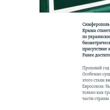
Симферополь 
Крыма станет 
по украински
биометрическ
присутствие 
Ранее достат
Прошлый год 
Особенно сущ
этого стали 
Евросоюза: б
только как г
части страны