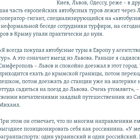
Киев, Львов, Одессу, реже – в др
ая часть европейских автобусных туров лежит через Л
уроператор-гигант, специализирующийся на «автобусни
 неформальной беседе сотрудники турфирм, на сегодн
уров в Крыму упали практически до нуля.
«Я всегда покупал автобусные туры в Европу у агентств
тур». А это означает выезд из Львова. Раньше я садился
Симферополь – Львов и спокойно доезжал в этот город.
приходится ехать до крымской границы, потом перехо
пешком, потом доезжать до станции уже на материке и
оттуда садиться на поезд до Львова. Очень утомляет», –
своими впечатлениями заядлый путешественник из С
Михаил.
При этом он отмечает, что по многим направлениям ем
выгоднее позиционировать себя как россиянина. «У ме
загранпаспорта: один украинский и один российский.