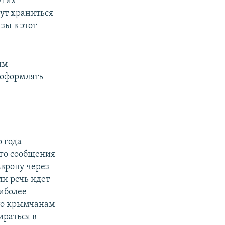
угих
дут храниться
зы в этот
им
 оформлять
 года
ого сообщения
Европу через
ли речь идет
аиболее
то крымчанам
ираться в