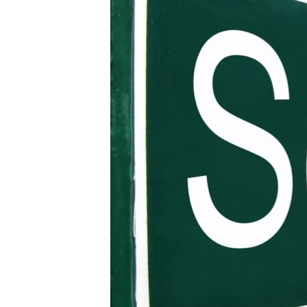
ПОБЕДИТЕЛЕЙ НЕ СУДЯТ?
КРЫМ.НЕПОКОРЕННЫЙ
ELIFBE
УКРАИНСКАЯ ПРОБЛЕМА КРЫМА