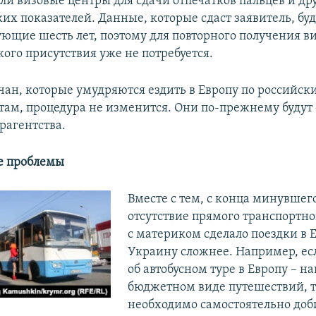
или визовые центры для сдачи отпечатков пальцев и др
их показателей. Данные, которые сдаст заявитель, бу
ующие шесть лет, поэтому для повторного получения ви
ого присутствия уже не потребуется.
чан, которые умудряются ездить в Европу по российск
там, процедура не изменится. Они по-прежнему будут
рагентства.
е проблемы
Вместе с тем, с конца минувшего
отсутствие прямого транспортн
с материком сделало поездки в 
Украину сложнее. Например, ес
об автобусном туре в Европу – н
бюджетном виде путешествий, 
необходимо самостоятельно доб