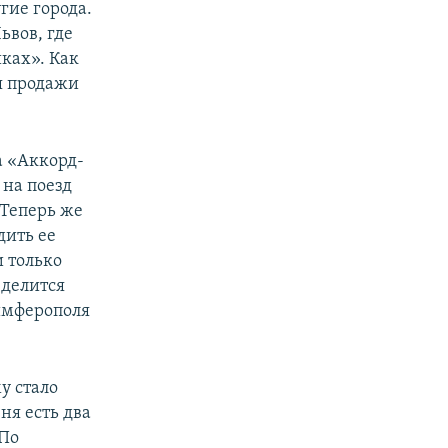
угие города.
ьвов, где
ках». Как
я продажи
а «Аккорд-
 на поезд
 Теперь же
дить ее
 только
 делится
имферополя
у стало
ня есть два
 По