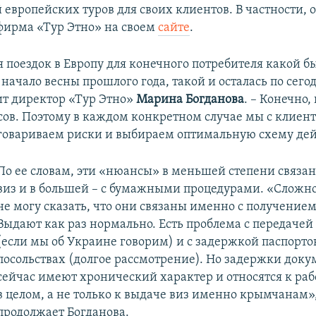
европейских туров для своих клиентов. В частности, о
фирма «Тур Этно» на своем
сайте
.
 поездок в Европу для конечного потребителя какой б
 начало весны прошлого года, такой и осталась по сег
рит директор «Тур Этно»
Марина Богданова
. – Конечно,
ов. Поэтому в каждом конкретном случае мы с клиен
говариваем риски и выбираем оптимальную схему дей
По ее словам, эти «нюансы» в меньшей степени связа
виз и в большей – с бумажными процедурами. «Сложнос
не могу сказать, что они связаны именно с получением
Выдают как раз нормально. Есть проблема с передачей
(если мы об Украине говорим) и с задержкой паспорто
посольствах (долгое рассмотрение). Но задержки доку
сейчас имеют хронический характер и относятся к раб
в целом, а не только к выдаче виз именно крымчанам»,
продолжает Богданова.