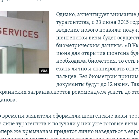
Однако, акцентирует внимание 
турагентства, с 23 июня 2015 го
введение нового правила: получ
шенгенской визы будет осуществ
биометрическим данным. «В Укр
июня для открытия шенгена буд
необходима биометрия, то есть 
ехать лично и сканировать отпе
пальцев. Без биометрии приним
документы будут до 12 июня. Так
краинских загранпаспортов рекомендуем успеть до этог
данова.
о времени заявители оформляли шенгенские визы чер
 лице турагентств и получали у них уже готовые визы 
еперь же крымчанам придется лично наведаться в евр