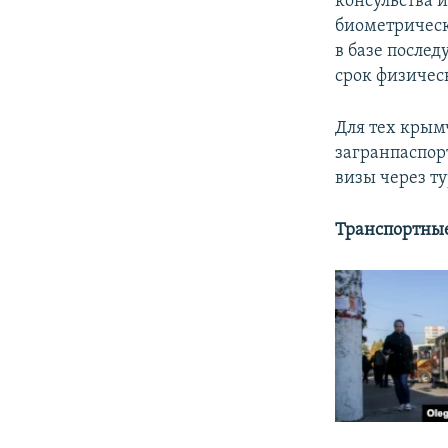
консульства 
биометрическ
в базе послед
срок физическ
Для тех крым
загранпаспор
визы через ту
Транспортны