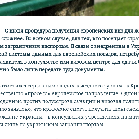
– С июня процедура получения европейских виз для 
сложнее. Во всяком случае, для тех, кто посещает стр
м заграничным паспортам. В связи с внедрением в Ук
ой системы данных для европейских поездок, потребу
заявителя в консульстве или визовом центре для сдачи
очно было лишь передать туда документы.
отметился серьезным спадом выездного туризма в Кр
ественно «просело» европейское направление. Одной
введенные против полуострова санкции и визовая полит
ыло заявлено, что крымчане смогут получить шенгенск
раждане Украины – в консульских учреждениях на ма
 и лишь по украинским загранпаспортам.