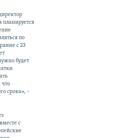
директор
да планируется
ение
ляться по
аине с 23
ет
нужно будет
чатки
ать
 что
о срока», –
ез
вместе с
опейские