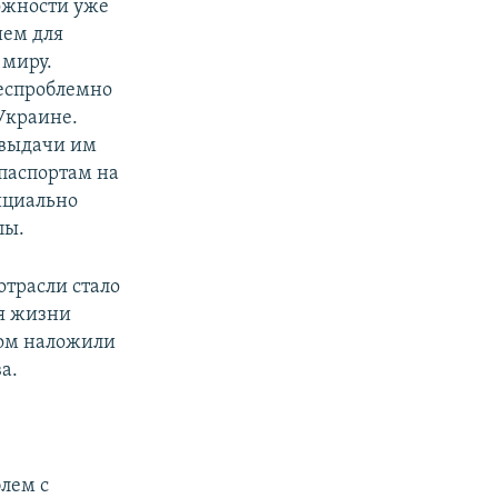
ожности уже
ием для
 миру.
беспроблемно
Украине.
 выдачи им
паспортам на
ициально
пы.
отрасли стало
ня жизни
мом наложили
а.
блем с