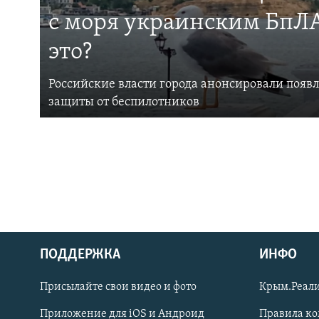
с моря украинским БпЛА
это?
Российские власти города анонсировали появ
защиты от беспилотников
ПОДДЕРЖКА
ИНФО
Українською
Присылайте свои видео и фото
Крым.Реали
Qırımtatar
Приложение для iOS и Андроид
Правила к