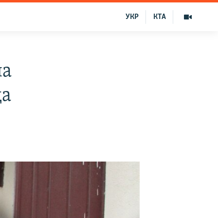
УКР
КТА
на
да