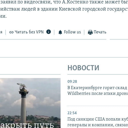
,заявил по видеосвязи, что А.Костенко также может бы
бийствам людей в здании Киевской городской государ
ии.
ся
Читать без VPN
Follow us
Печать
НОВОСТИ
09:28
В Екатеринбурге горит склад
Wildberries после атаки дрон
22:54
Под санкции США попали ку
закрыть путь
генералы и компании, связа