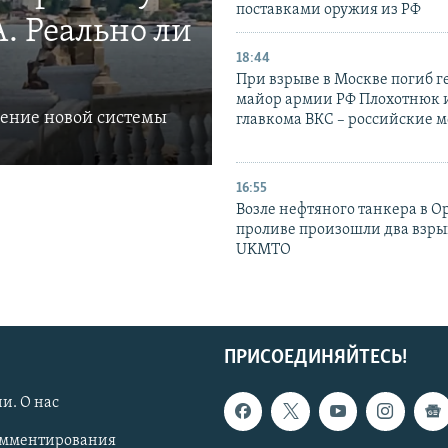
поставками оружия из РФ
. Реально ли
18:44
При взрыве в Москве погиб г
майор армии РФ Плохотнюк и
ление новой системы
главкома ВКС – российские 
16:55
Возле нефтяного танкера в 
проливе произошли два взры
UKMTO
ПРИСОЕДИНЯЙТЕСЬ!
и. О нас
омментирования