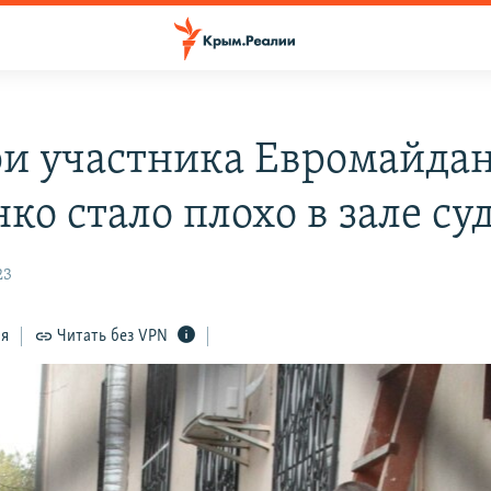
и участника Евромайда
ко стало плохо в зале су
23
ся
Читать без VPN