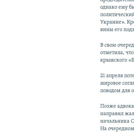
однако ему б
политический 
Украине». Кро
вины его под
В свою очере
отметила, что
крымского «Б
21 апреля по
мировое согл
поводом для 
Позже адвока
направил жал
начальника С
На очередном