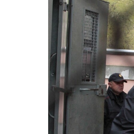
ПОБЕДИТЕЛЕЙ НЕ СУДЯТ?
КРЫМ.НЕПОКОРЕННЫЙ
ELIFBE
УКРАИНСКАЯ ПРОБЛЕМА КРЫМА