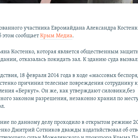
ованного участника Евромайдана Александра Костенко
Об этом сообщает
Крым Медиа
.
ьяна Костенко, которая является общественным защит
дании, отказалась покидать зал. К зданию суда вызва
дствия, 18 февраля 2014 года в ходе «массовых беспор
стенко причинил телесные повреждения сотруднику 
ления «Беркут». Он же, как утверждают силовики,без
ного законом разрешения, незаконно хранил по мест
л.
ние по данному делу проходило в открытом режиме 20
енко Дмитрий Сотников дважды ходатайствовал об отв
ствующего судьи Можелянского и прокурора Крыма П