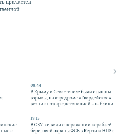
ть причастен
ственной
08:44
В Крыму и Севастополе были слышны
ов
взрывы, на аэродроме «Гвардейское»
возник пожар с детонацией – паблики
19:15
бинские
В СБУ заявили о поражении кораблей
нные с
береговой охраны ФСБ в Керчи и НПЗ в