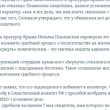
ыло отказано. Помнению защитника, данное уголовное
характер, «как и все дела, так или иначе связанные 
ме того, Сотников утверждает, что у обвинения нет д
защитного.
дь прокурор Крыма Наталья Поклонская опровергла это
 называть судебный процесс о посягательстве на жизн
еркута» политическим – это тактика защиты адвоката
терпевший сотрудник крымского «Беркута» отказался 
ашение с подсудимым Костенко. Такое соглашение мог
окончания судебного процесса.
т заявил, что его подзащитного избивают в изоляторе.
обу в Следственный комитет РФ с просьбой возбудить
ИЗО-1 уголовное дело.
 судебном заседании 7 мая свидетель, имя которого не