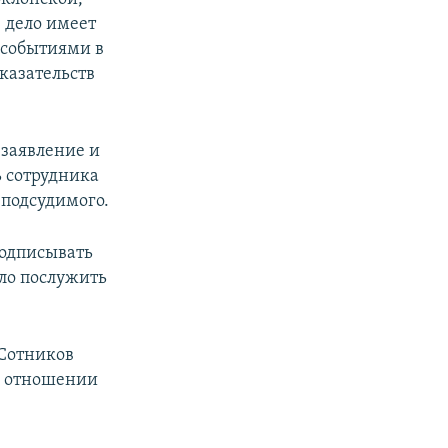
 дело имеет
с событиями в
оказательств
 заявление и
ь сотрудника
 подсудимого.
подписывать
ло послужить
 Сотников
 в отношении