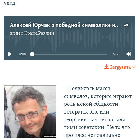
уход:
Алексей Юрчак о победной символике на рекламе ночных клубов
видео
Крым.Реалии
No media source currently available
0:00
5:56
Загрузить
– Появилась масса
символов, которые играют
роль некой общности,
ветераны это, или
георгиевская лента, или
гимн советский. Не то что
прошлое неправильно