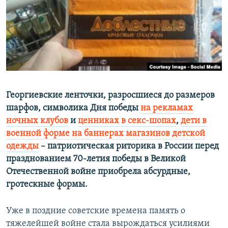
ПРИСОЕДИНЯЙТЕСЬ!
ПОБЕДИТЕЛЕЙ НЕ СУДЯТ?
КРЫМ.НЕПОКОРЕННЫЙ
ELIFBE
УКРАИНСКАЯ ПРОБЛЕМА КРЫМА
Все сайты RFE/RL
Георгиевские ленточки, разросшиеся до размеров
шарфов, символика Дня победы
на рекламах
ночных клубов
и
ценниках в секс-шопах
,
дети в
военной форме на баннерах магазинов детской
одежды
– патриотическая риторика в России перед
празднованием 70-летия победы в Великой
Отечественной войне приобрела абсурдные,
гротескные формы.
Уже в поздние советские времена память о
тяжелейшей войне стала вырождаться усилиями