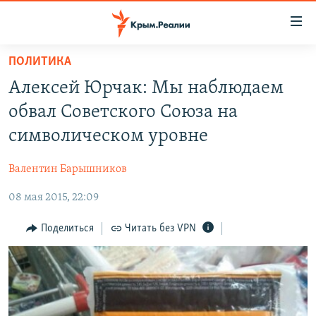
Доступность
ссылки
Вернуться
ПОЛИТИКА
к
НОВОСТИ
Алексей Юрчак: Мы наблюдаем
основному
СПЕЦПРОЕКТЫ
содержанию
обвал Советского Союза на
ВОДА
Вернутся
ГРУЗ 200
символическом уровне
к
ИСТОРИЯ
КАРТА ВОЕННЫХ ОБЪЕКТОВ КРЫМА
главной
Валентин Барышников
ЕЩЕ
11 ЛЕТ ОККУПАЦИИ КРЫМА. 11 ИСТОРИЙ СОПРОТИВЛЕНИЯ
навигации
Вернутся
08 мая 2015, 22:09
РАДІО СВОБОДА
ИНТЕРАКТИВ
к
КАК ОБОЙТИ БЛОКИРОВКУ
ИНФОГРАФИКА
Поделиться
Читать без VPN
поиску
ТЕЛЕПРОЕКТ КРЫМ.РЕАЛИИ
Українською
СОВЕТЫ ПРАВОЗАЩИТНИКОВ
Qırımtatar
ПРОПАВШИЕ БЕЗ ВЕСТИ